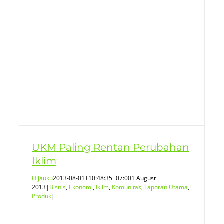
m
UKM Paling Rentan Perubahan
Iklim
Hijauku
2013-08-01T10:48:35+07:00
1 August
2013
|
Bisnis
,
Ekonomi
,
Iklim
,
Komunitas
,
Laporan Utama
,
Produk
|