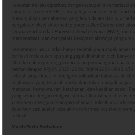
Kekuatan ini lalu diperluas dengan cakupan inventarisasi em
rumah kaca seperti HFC, serta pengakuan atas emisi dari s
menunjukkan pemahaman yang lebih dalam dan jujur terhadap
pengakuan eksplisit terhadap potensi
Blue Carbon
dari eko
serapan karbon dari
Harvested Wood Products
(HWP), membuk
memonetisasi dan mengelola kekayaan alamnya yang unik s
Kematangan SNDC tidak hanya terletak pada aspek-aspek tek
berhasil melakukan apa yang gagal dilakukan oleh banyak
iklim ke dalam jantung perencanaan pembangunan nasional
cermat dengan RPJMN 2025–2029, RPJPN 2025–2045, LTS-LC
sebuah sinyal kuat. Ini mengomunikasikan bahwa aksi iklim
lingkungan yang terpisah, melainkan telah menjadi bagian in
mencapai kemakmuran, ketahanan, dan keadilan sosial. Pen
yang setara dengan mitigasi, serta artikulasi bab khusus me
Transition
), mengukuhkan pemahaman holistik ini. Indones
dekarbonisasi adalah sebuah transformasi sosial-ekonomi y
inklusif.
Masih Perlu Perbaikan