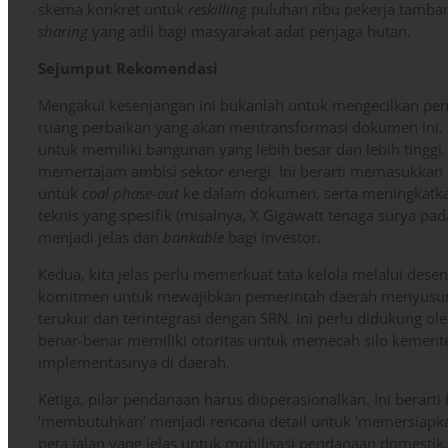
skema konkret untuk
reskilling
puluhan ribu pekerja tamba
sharing
yang adil bagi masyarakat adat penjaga hutan.
Sejumput Rekomendasi
Mengakui kesenjangan ini bukanlah untuk mengecilkan p
ruang perbaikan yang akan mentransformasi dokumen ini.
untuk memiliki bangunan yang lebih besar dan lebih tinggi.
memertajam ambisi sektor energi. Ini berarti memasukkan 
untuk
coal phase-out
ke dalam dokumen, serta meningkatkan
teknis yang spesifik (misalnya, X Gigawatt tenaga surya pad
menjadi jelas dan
bankable
bagi investor.
Kedua, kita jelas perlu memerkuat tata kelola melalui dese
komitmen untuk mewajibkan pemerintah daerah menyusun 
terukur dan terintegrasi dengan SRN. Ini perlu didukung ole
benar-benar memiliki otoritas untuk memecah silo kement
implementasinya di daerah.
Ketiga, pilar pendanaan harus dioperasionalkan. Ini berarti
‘membutuhkan’ menjadi rencana detail untuk ‘memersiap
peta jalan yang jelas untuk mobilisasi pendanaan domestik