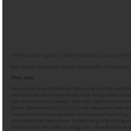
Membayangkan Optimalisasi Second ND
Dari Fondasi Metodologis Menuju Rencana Aksi Transformatif
Oleh: Jalal
Penyerahan
Second Nationally Determined Contribution
(SND
menandai sebuah momen krusial, tidak hanya dalam perjal
juga dalam perannya sebagai salah satu negara berkembang 
global. Dokumen SNDC 2025 ini, yang merupakan hasil sinte
memancarkan keseriusan dalam transparansi, metodologi, d
patut diapresiasi secara tulus. Fondasi yang telah dibang
disebarluaskan ke publik di minggu lalu—bisa dinyatakan 