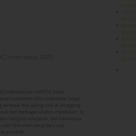
Profits
INZS 2
Bisa ‘D
Mengap
Begitu
BMKG: 
Karhut
Timoth
C Indonesia 2025
Ekonom
C) Indonesia ke UNFCCC bakal
anan komitmen iklim Indonesia, tetapi
terbesar dan paling vital di panggung
sis dari berbagai analisis mendalam. Ia
an integrasi kebijakan, dan karenanya
un—dari dokumen yang baru saja
cukup kokoh.