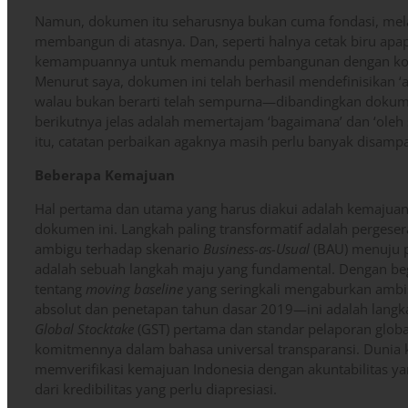
Namun, dokumen itu seharusnya bukan cuma fondasi, melai
membangun di atasnya. Dan, seperti halnya cetak biru apap
kemampuannya untuk memandu pembangunan dengan kokoh
Menurut saya, dokumen ini telah berhasil mendefinisikan ‘
walau bukan berarti telah sempurna—dibandingkan dokume
berikutnya jelas adalah memertajam ‘bagaimana’ dan ‘oleh
itu, catatan perbaikan agaknya masih perlu banyak disamp
Beberapa Kemajuan
Hal pertama dan utama yang harus diakui adalah kemajuan 
dokumen ini. Langkah paling transformatif adalah pergesera
ambigu terhadap skenario
Business-as-Usual
(BAU) menuju pe
adalah sebuah langkah maju yang fundamental. Dengan beg
tentang
moving baseline
yang seringkali mengaburkan ambis
absolut dan penetapan tahun dasar 2019—ini adalah langka
Global Stocktake
(GST) pertama dan standar pelaporan glob
komitmennya dalam bahasa universal transparansi. Dunia k
memverifikasi kemajuan Indonesia dengan akuntabilitas yang
dari kredibilitas yang perlu diapresiasi.