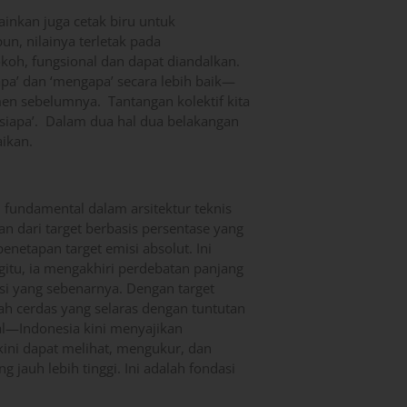
nkan juga cetak biru untuk
un, nilainya terletak pada
, fungsional dan dapat diandalkan.
apa’ dan ‘mengapa’ secara lebih baik—
n sebelumnya. Tantangan kolektif kita
 siapa’. Dalam dua hal dua belakangan
aikan.
fundamental dalam arsitektur teknis
n dari target berbasis persentase yang
netapan target emisi absolut. Ini
itu, ia mengakhiri perdebatan panjang
i yang sebenarnya. Dengan target
h cerdas yang selaras dengan tuntutan
al—Indonesia kini menyajikan
ini dapat melihat, mengukur, dan
 jauh lebih tinggi. Ini adalah fondasi