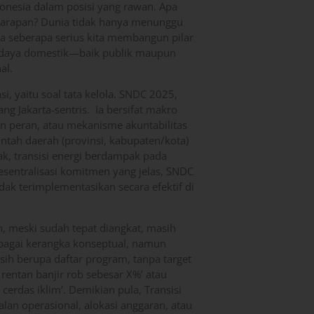
onesia dalam posisi yang rawan. Apa
i harapan? Dunia tidak hanya menunggu
ga seberapa serius kita membangun pilar
erdaya domestik—baik publik maupun
al.
, yaitu soal tata kelola. SNDC 2025,
g Jakarta-sentris. Ia bersifat makro
 peran, atau mekanisme akuntabilitas
intah daerah (provinsi, kabupaten/kota)
apak, transisi energi berdampak pada
esentralisasi komitmen yang jelas, SNDC
dak terimplementasikan secara efektif di
lan, meski sudah tepat diangkat, masih
bagai kerangka konseptual, namun
ih berupa daftar program, tanpa target
 rentan banjir rob sebesar X%’ atau
cerdas iklim’. Demikian pula, Transisi
alan operasional, alokasi anggaran, atau