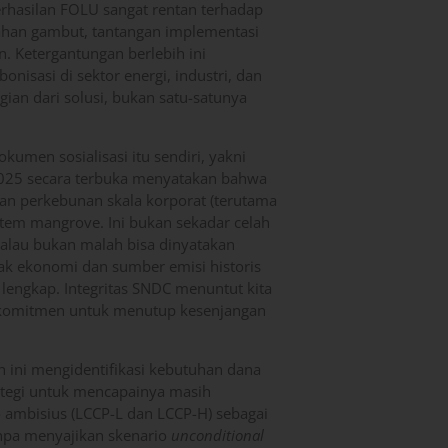
berhasilan FOLU sangat rentan terhadap
lahan gambut, tantangan implementasi
n. Ketergantungan berlebih ini
nisasi di sektor energi, industri, dan
ian dari solusi, bukan satu-satunya
kumen sosialisasi itu sendiri, yakni
025 secara terbuka menyatakan bahwa
dan perkebunan skala korporat (terutama
sistem mangrove. Ini bukan sekadar celah
 kalau bukan malah bisa dinyatakan
rak ekonomi dan sumber emisi historis
i lengkap. Integritas SNDC menuntut kita
erkomitmen untuk menutup kesenjangan
n ini mengidentifikasi kebutuhan dana
ategi untuk mencapainya masih
ambisius (LCCP-L dan LCCP-H) sebagai
anpa menyajikan skenario
unconditional