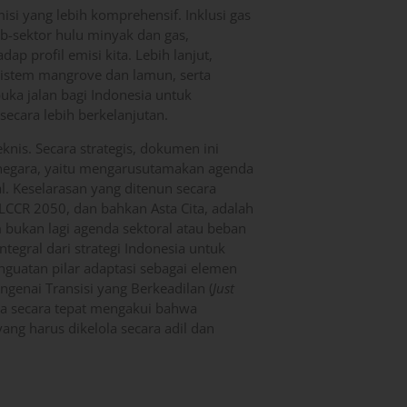
isi yang lebih komprehensif. Inklusi gas
ub-sektor hulu minyak dan gas,
 profil emisi kita. Lebih lanjut,
sistem mangrove dan lamun, serta
a jalan bagi Indonesia untuk
ecara lebih berkelanjutan.
nis. Secara strategis, dokumen ini
 negara, yaitu mengarusutamakan agenda
. Keselarasan yang ditenun secara
CR 2050, dan bahkan Asta Cita, adalah
 bukan lagi agenda sektoral atau beban
tegral dari strategi Indonesia untuk
guatan pilar adaptasi sebagai elemen
ngenai Transisi yang Berkeadilan (
Just
ia secara tepat mengakui bahwa
ang harus dikelola secara adil dan