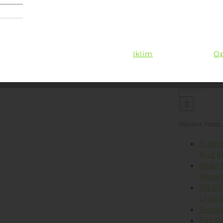
Lingkungan
Kesehatan
Iklim
Energi
Op
Search
for:
Recent Posts
El Niñ
Akut B
Abdul 
Menant
ASEAN 
Lesson
Seanda
Five O