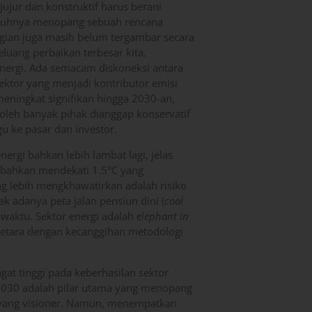
jujur dan konstruktif harus berani
enuhnya menopang sebuah rencana
agian juga masih belum tergambar secara
peluang perbaikan terbesar kita.
 energi. Ada semacam diskoneksi antara
ktor yang menjadi kontributor emisi
 meningkat signifikan hingga 2030-an,
oleh banyak pihak dianggap konservatif
 ke pasar dan investor.
nergi bahkan lebih lambat lagi, jelas
u bahkan mendekati 1.5°C yang
g lebih mengkhawatirkan adalah risiko
dak adanya peta jalan pensiun dini (
coal
t waktu. Sektor energi adalah
elephant in
setara dengan kecanggihan metodologi
at tinggi pada keberhasilan sektor
2030 adalah pilar utama yang menopang
en yang visioner. Namun, menempatkan