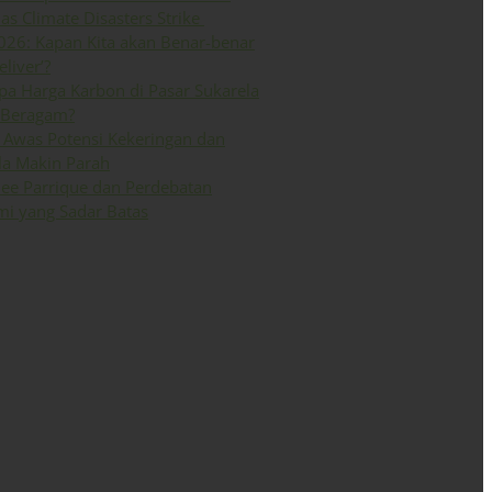
 as Climate Disasters Strike
026: Kapan Kita akan Benar-benar
eliver’?
a Harga Karbon di Pasar Sukarela
 Beragam?
Awas Potensi Kekeringan dan
la Makin Parah
ee Parrique dan Perdebatan
i yang Sadar Batas