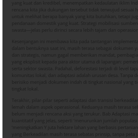
yang kuat dan kredibel, menempatkan kedaulatan iklim Ind
rencana kita jika dukungan tersebut tidak terwujud sesua
untuk melihat berapa banyak yang kita butuhkan, tetapi ju
pendanaan domestik yang kuat. Strategi mobilisasi sumb
swasta—jelas perlu dirinci secara lebih tajam dan operasion
Kesenjangan ini membawa kita pada tantangan implementasi
dalam bentuknya saat ini, masih terasa sebagai dokumen yan
dan strategis, namun gagal memberikan mandat, pembagian
yang eksplisit kepada para aktor utama di lapangan: pemer
serta sektor swasta. Padahal, deforestasi terjadi di level t
komunitas lokal, dan adaptasi adalah urusan desa. Tanpa d
berisiko menjadi dokumen indah di tingkat nasional yang ti
tingkat lokal.
Terakhir, pilar-pilar seperti adaptasi dan transisi berkeadi
lemah dalam aspek operasional. Keduanya masih terasa se
belum menjadi rencana aksi yang terukur. Bab Adaptasi mas
kuantitatif yang jelas, seperti ‘menurunkan jumlah populasi
‘meningkatkan Y juta hektare lahan yang berbasis pertanian 
yang Berkeadilan masih terasa sebatas prinsip, tanpa peta j