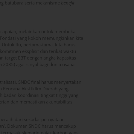
ng batubara serta mekanisme
benefit
encapaian, melainkan untuk membuka
 Fondasi yang kokoh memungkinkan kita
 Untuk itu, pertama-tama, kita harus
komitmen eksplisit dan terikat waktu
 target EBT dengan angka kapasitas
a 2035) agar sinyal bagi dunia usaha
ntralisasi. SNDC final harus menyertakan
Rencana Aksi Iklim Daerah yang
h badan koordinasi tingkat tinggi yang
erian dan memastikan akuntabilitas
 beralih dari sekadar pernyataan
kan’. Dokumen SNDC harus mencakup
, termasuk skenario pajak karbon yang