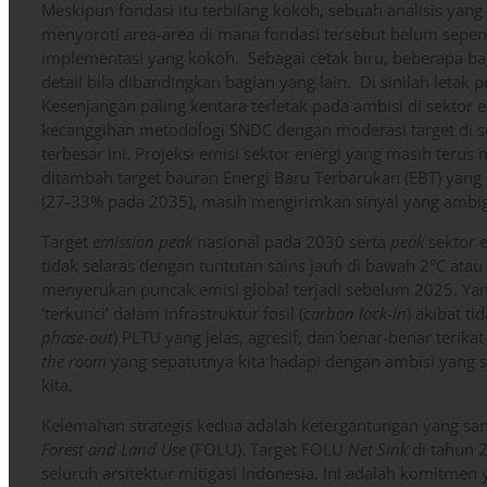
Meskipun fondasi itu terbilang kokoh, sebuah analisis yang 
menyoroti area-area di mana fondasi tersebut belum sep
implementasi yang kokoh. Sebagai cetak biru, beberapa b
detail bila dibandingkan bagian yang lain. Di sinilah letak 
Kesenjangan paling kentara terletak pada ambisi di sektor
kecanggihan metodologi SNDC dengan moderasi target di se
terbesar ini. Projeksi emisi sektor energi yang masih terus
ditambah target bauran Energi Baru Terbarukan (EBT) yang 
(27-33% pada 2035), masih mengirimkan sinyal yang ambigu
Target
emission peak
nasional pada 2030 serta
peak
sektor e
tidak selaras dengan tuntutan sains jauh di bawah 2°C ata
menyerukan puncak emisi global terjadi sebelum 2025. Yan
‘terkunci’ dalam infrastruktur fosil (
carbon lock-in
) akibat ti
phase-out
) PLTU yang jelas, agresif, dan benar-benar terika
the room
yang sepatutnya kita hadapi dengan ambisi yang 
kita.
Kelemahan strategis kedua adalah ketergantungan yang sang
Forest and Land Use
(FOLU). Target FOLU
Net Sink
di tahun 
seluruh arsitektur mitigasi Indonesia. Ini adalah komitm