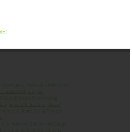
ini
Siaran Pers
English
o Memburuk, Penduduk Kelaparan
ertambah 49 Juta Jiwa
El-Sayed: Bocah Detroit yang
ang Racun Politik Uang Israel
Members Share Social Forestry
s
inya Prabowo Belajar dari Senge
il Companies Bank Blockbuster