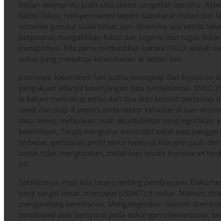
beban sebesar itu pada satu sektor sangatlah berisiko. Ke
faktor-faktor non-permanen seperti kebakaran hutan dan 
restorasi gambut skala besar, dan dinamika tata kelola laha
berpotensi mengalihkan fokus dan urgensi dari tugas dekarbo
transportasi. Kita perlu memastikan bahwa FOLU adalah bag
solusi yang menutupi kelambanan di sektor lain.
Ironisnya, kelemahan lain justru terungkap dari kejujuran do
pengakuan adanya kesenjangan data fundamental. SNDC 2
ia belum mencakup emisi dari dua area krusial: pertanian 
sawit dan
pulp & paper
), serta sektor kelautan di luar eko
data teknis; melainkan celah akuntabilitas yang signifikan,
keterlaluan. Tanpa mengukur emisi dari salah satu pengge
terbesar, gambaran profil emisi nasional kita jelas jauh dar
untuk tidak menghindari, melainkan secara transparan b
ini.
Selanjutnya, mari kita bicara tentang pembiayaan. Dokume
yang sangat besar, mencapai USD472,6 miliar. Namun, str
mengandung kerentanan. Mengategorikan seluruh skenario 
conditional
atau bersyarat pada dukungan internasional, t