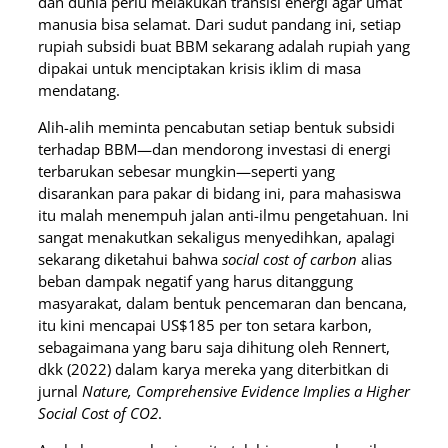
dan dunia perlu melakukan transisi energi agar umat
manusia bisa selamat. Dari sudut pandang ini, setiap
rupiah subsidi buat BBM sekarang adalah rupiah yang
dipakai untuk menciptakan krisis iklim di masa
mendatang.
Alih-alih meminta pencabutan setiap bentuk subsidi
terhadap BBM—dan mendorong investasi di energi
terbarukan sebesar mungkin—seperti yang
disarankan para pakar di bidang ini, para mahasiswa
itu malah menempuh jalan anti-ilmu pengetahuan. Ini
sangat menakutkan sekaligus menyedihkan, apalagi
sekarang diketahui bahwa
social cost of carbon
alias
beban dampak negatif yang harus ditanggung
masyarakat, dalam bentuk pencemaran dan bencana,
itu kini mencapai US$185 per ton setara karbon,
sebagaimana yang baru saja dihitung oleh Rennert,
dkk (2022) dalam karya mereka yang diterbitkan di
jurnal
Nature, Comprehensive Evidence Implies a Higher
Social Cost of CO2
.