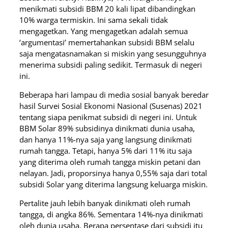
menikmati subsidi BBM 20 kali lipat dibandingkan
10% warga termiskin. Ini sama sekali tidak
mengagetkan. Yang mengagetkan adalah semua
‘argumentasi’ memertahankan subsidi BBM selalu
saja mengatasnamakan si miskin yang sesungguhnya
menerima subsidi paling sedikit. Termasuk di negeri
ini.
Beberapa hari lampau di media sosial banyak beredar
hasil Survei Sosial Ekonomi Nasional (Susenas) 2021
tentang siapa penikmat subsidi di negeri ini. Untuk
BBM Solar 89% subsidinya dinikmati dunia usaha,
dan hanya 11%-nya saja yang langsung dinikmati
rumah tangga. Tetapi, hanya 5% dari 11% itu saja
yang diterima oleh rumah tangga miskin petani dan
nelayan. Jadi, proporsinya hanya 0,55% saja dari total
subsidi Solar yang diterima langsung keluarga miskin.
Pertalite jauh lebih banyak dinikmati oleh rumah
tangga, di angka 86%. Sementara 14%-nya dinikmati
oleh dunia usaha. Berapa persentase dari subsidi itu