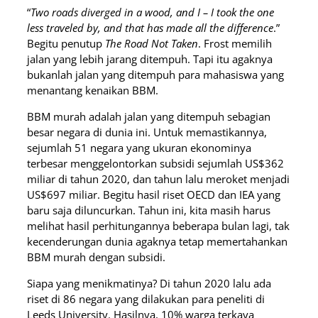
“
Two roads diverged in a wood, and I – I took the one
less traveled by, and that has made all the difference
.”
Begitu penutup
The Road Not Taken
. Frost memilih
jalan yang lebih jarang ditempuh. Tapi itu agaknya
bukanlah jalan yang ditempuh para mahasiswa yang
menantang kenaikan BBM.
BBM murah adalah jalan yang ditempuh sebagian
besar negara di dunia ini. Untuk memastikannya,
sejumlah 51 negara yang ukuran ekonominya
terbesar menggelontorkan subsidi sejumlah US$362
miliar di tahun 2020, dan tahun lalu meroket menjadi
US$697 miliar. Begitu hasil riset OECD dan IEA yang
baru saja diluncurkan. Tahun ini, kita masih harus
melihat hasil perhitungannya beberapa bulan lagi, tak
kecenderungan dunia agaknya tetap memertahankan
BBM murah dengan subsidi.
Siapa yang menikmatinya? Di tahun 2020 lalu ada
riset di 86 negara yang dilakukan para peneliti di
Leeds University. Hasilnya, 10% warga terkaya