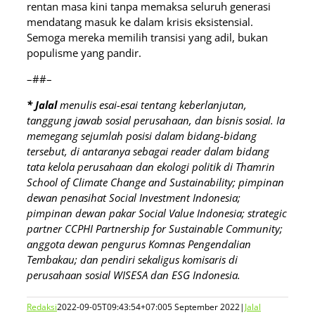
rentan masa kini tanpa memaksa seluruh generasi
mendatang masuk ke dalam krisis eksistensial.
Semoga mereka memilih transisi yang adil, bukan
populisme yang pandir.
–##–
* Jalal
menulis esai-esai tentang keberlanjutan,
tanggung jawab sosial perusahaan, dan bisnis sosial. Ia
memegang sejumlah posisi dalam bidang-bidang
tersebut, di antaranya sebagai reader dalam bidang
tata kelola perusahaan dan ekologi politik di Thamrin
School of Climate Change and Sustainability; pimpinan
dewan penasihat Social Investment Indonesia;
pimpinan dewan pakar Social Value Indonesia; strategic
partner CCPHI Partnership for Sustainable Community;
anggota dewan pengurus Komnas Pengendalian
Tembakau; dan pendiri sekaligus komisaris di
perusahaan sosial WISESA dan ESG Indonesia.
Redaksi
2022-09-05T09:43:54+07:00
5 September 2022
|
Jalal