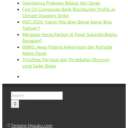
Seandainya Prabowo Belajar dari Senge
Five Oil Companies Bank Blockbuster Profits as
Climate Disasters Strike
INZS 2026: Kapan Kita akan Benar-benar Bisa
‘Deliver’?
Mengapa Harga Karbon di Pasar Sukarela Begitu
Beragam?
BMKG: Awas Potensi Kekeringan dan Karhutla
Makin Parah
Timothee Parrique dan Perdebatan Ekonomi
yang Sadar Batas
Search
for:
Tentang Hijauku.com