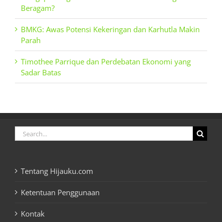
Beragam?
BMKG: Awas Potensi Kekeringan dan Karhutla Makin
Parah
Timothee Parrique dan Perdebatan Ekonomi yang
Sadar Batas
Search
for:
Tentang Hijauku.com
Ketentuan Penggunaan
Kontak