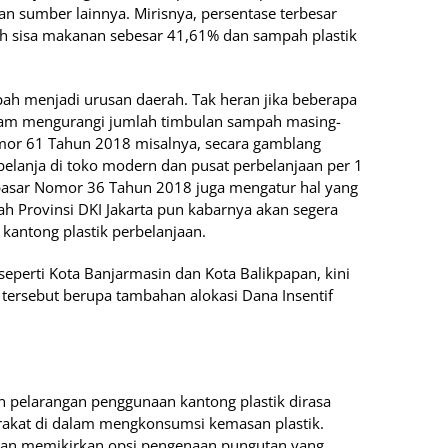
an sumber lainnya. Mirisnya, persentase terbesar
h sisa makanan sebesar 41,61% dan sampah plastik
pah menjadi urusan daerah. Tak heran jika beberapa
 dalam mengurangi jumlah timbulan sampah masing-
omor 61 Tahun 2018 misalnya, secara gamblang
belanja di toko modern dan pusat perbelanjaan per 1
pasar Nomor 36 Tahun 2018 juga mengatur hal yang
ah Provinsi DKI Jakarta pun kabarnya akan segera
kantong plastik perbelanjaan.
seperti Kota Banjarmasin dan Kota Balikpapan, kini
n tersebut berupa tambahan alokasi Dana Insentif
kan pelarangan penggunaan kantong plastik dirasa
akat di dalam mengkonsumsi kemasan plastik.
ian memikirkan opsi pengenaan pungutan yang