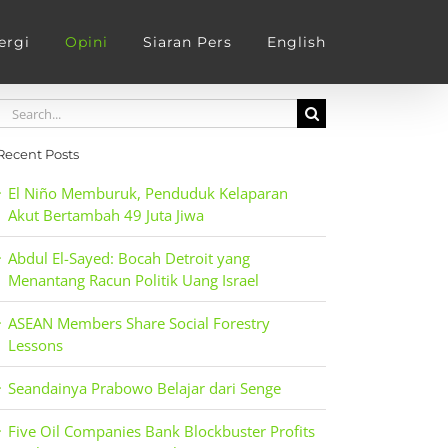
ergi
Opini
Siaran Pers
English
Search
for:
Recent Posts
El Niño Memburuk, Penduduk Kelaparan
Akut Bertambah 49 Juta Jiwa
Abdul El-Sayed: Bocah Detroit yang
Menantang Racun Politik Uang Israel
ASEAN Members Share Social Forestry
Lessons
Seandainya Prabowo Belajar dari Senge
Five Oil Companies Bank Blockbuster Profits