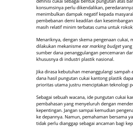
definisi cukai sebagai bentuk pungutan atas bar
konsumsinya perlu dikendalikan, peredarannya
menimbulkan dampak negatif kepada masyarak
pembebanan demi keadilan dan keseimbangan. B
masih relatif minim terbatas cuma untuk rokok
Menariknya, dengan skema pengenaan cukai, ma
dilakukan mekanisme
ear marking budget
yang 
sumber dana penanggulangan pencemaran dan/
khususnya di industri plastik nasional.
Jika dirasa kebutuhan menanggulangi sampah
dana hasil pungutan cukai kantong plastik dapa
prioritas utama justru menciptakan teknologi 
Sebagai sebuah wacana, ide pungutan cukai ka
pembahasan yang menyeluruh dengan mendeng
kepentingan. Jangan sampai kemudian pengenaa
ke depannya. Namun, pemahaman bersama yang
tidak perlu dianggap sebagai ancaman bagi kep