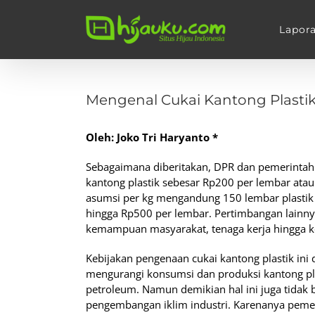
Skip
to
Lapor
content
View
Larger
Mengenal Cukai Kantong Plasti
Image
Oleh: Joko Tri Haryanto *
Sebagaimana diberitakan, DPR dan pemerintah
kantong plastik sebesar Rp200 per lembar ata
asumsi per kg mengandung 150 lembar plastik 
hingga Rp500 per lembar. Pertimbangan lainny
kemampuan masyarakat, tenaga kerja hingga ke
Kebijakan pengenaan cukai kantong plastik ini
mengurangi konsumsi dan produksi kantong pla
petroleum. Namun demikian hal ini juga tidak b
pengembangan iklim industri. Karenanya pemer