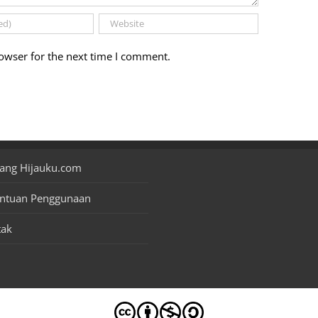
owser for the next time I comment.
ang Hijauku.com
entuan Penggunaan
tak