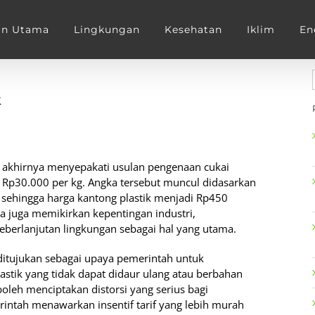
an Utama
Lingkungan
Kesehatan
Iklim
En
k
 akhirnya menyepakati usulan pengenaan cukai
u Rp30.000 per kg. Angka tersebut muncul didasarkan
sehingga harga kantong plastik menjadi Rp450
a juga memikirkan kepentingan industri,
berlanjutan lingkungan sebagai hal yang utama.
 ditujukan sebagai upaya pemerintah untuk
stik yang tidak dapat didaur ulang atau berbahan
oleh menciptakan distorsi yang serius bagi
intah menawarkan insentif tarif yang lebih murah