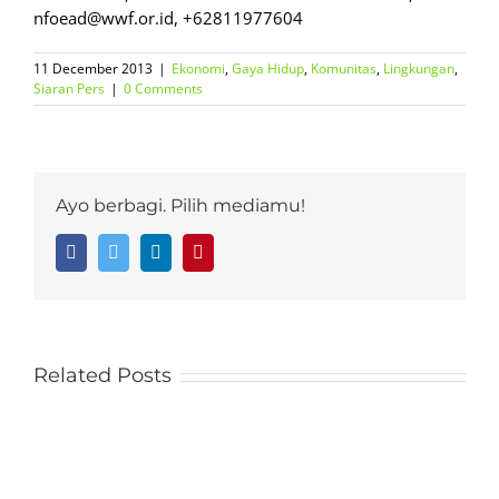
nfoead@wwf.or.id, +62811977604
11 December 2013
|
Ekonomi
,
Gaya Hidup
,
Komunitas
,
Lingkungan
,
Siaran Pers
|
0 Comments
Ayo berbagi. Pilih mediamu!
Facebook
Twitter
LinkedIn
Pinterest
Related Posts