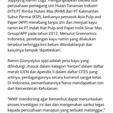
Supplying Ramin Logs” mengungkapkan bahwa dua
perusahaan pemegang izin Hutan Tanaman Industri
(HTI) PT Rimba Hutani Mas (RHM) dan PT Kalimantan
Subur Permai (KSP), keduanya pemasok Asia Pulp and
Paper (APP) menebang tanpa izin dan menjual kayu
ramin ke PT Indah Kiat Pulp and Paper milik Sinar Mas
Group/APP pada tahun 2012. Menurut Greenomics
Indonesia, penebangan kayu ramin yang dilakukan
tersebut terhingga kini belum ditindaklanjuti dan
kasusnya tampak ‘dipetieskan’.
Ramin (Gonystylus spp) adalah jenis kayu yang
dilindungi ,masuk dalam kategori “rentan” dalam daftar
merah IUCN dan Apendix II dalam daftar CITES yang
artinya, perdagangannya secara komersil sangat ketat.
Di Indonesia, pemanfaatannya harus mendapatkan izin
dari Kementerian Kehutanan.
“WWF mendorong agar Kemenhut dapat menuntaskan
proses investigasi ini dan dan mengenakan sanksi tegas
kepada perusahaan manapun yang terbukti melanggar,”