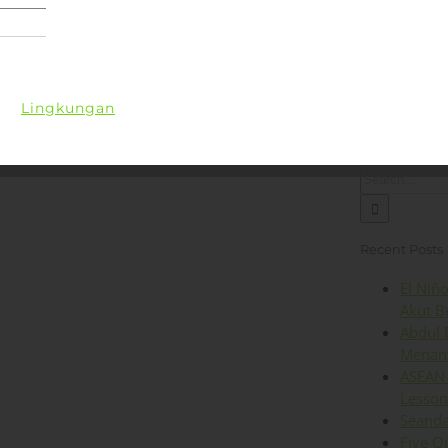
Lingkungan
Kesehatan
Iklim
Energi
Op
Search
for:
Recent Posts
El Niñ
Akut B
Abdul 
Menant
ASEAN 
Lesson
Seanda
Five O