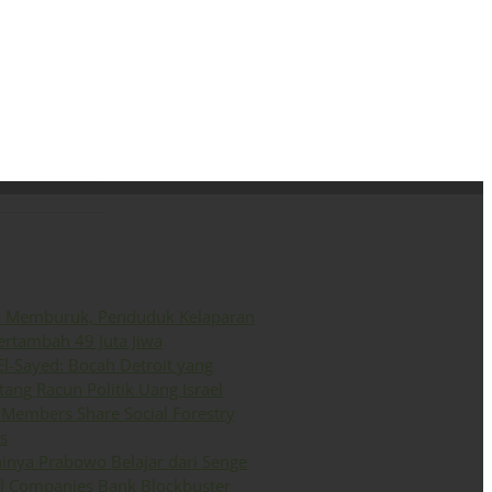
ini
Siaran Pers
English
o Memburuk, Penduduk Kelaparan
ertambah 49 Juta Jiwa
El-Sayed: Bocah Detroit yang
ang Racun Politik Uang Israel
Members Share Social Forestry
s
inya Prabowo Belajar dari Senge
il Companies Bank Blockbuster