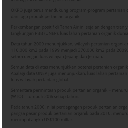
OKPO juga terus mendukung program-program pertanian or
dan logo produk pertanian organik.
Perkembangan positif di Tanah Air ini sejalan dengan tren 
Lingkungan PBB (UNEP), luas lahan pertanian organik duni
Data tahun 2009 menunjukkan, wilayah pertanian organik
110.000 km2 pada 1999 menjadi 370.000 km2 pada 2009. Lu
setara dengan luas wilayah Jepang dan Jerman.
Semua data di atas menunjukkan potensi pertanian organik
Apalagi data UNEP juga menunjukkan, luas lahan pertanian o
luas wilayah pertanian global.
Sementara permintaan produk pertanian organik – menuru
(WTO) – tumbuh 20% setiap tahun.
Pada tahun 2000, nilai perdagangan produk pertanian orga
pangsa pasar produk pertanian organik pada 2010, menur
mencapai angka US$100 miliar.