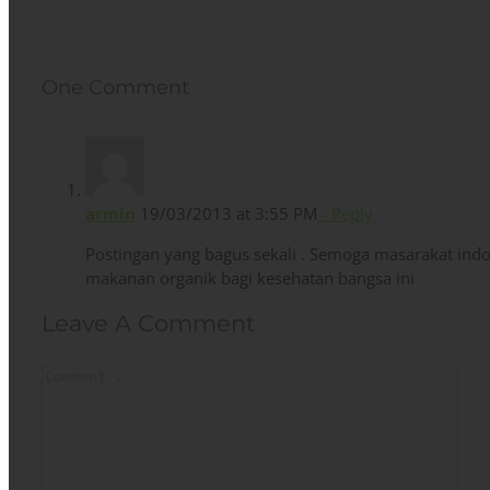
One Comment
armin
19/03/2013 at 3:55 PM
- Reply
Postingan yang bagus sekali . Semoga masarakat ind
makanan organik bagi kesehatan bangsa ini
Leave A Comment
Comment