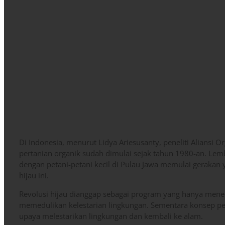
Di Indonesia, menurut Lidya Ariesusanty, peneliti Aliansi 
pertanian organik sudah dimulai sejak tahun 1980-an. Le
dengan petani-petani kecil di Pulau Jawa memulai gerakan y
hijau ini.
Revolusi hijau dianggap sebagai program yang hanya mene
memedulikan kelestarian lingkungan. Sementara konsep pe
upaya melestarikan lingkungan dan kembali ke alam.