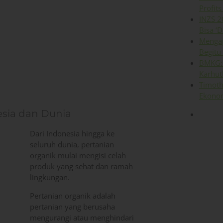
Profits
INZS 2
Bisa ‘D
Mengap
Begitu
BMKG: 
Karhut
Timoth
Ekonom
sia dan Dunia
Dari Indonesia hingga ke
seluruh dunia, pertanian
organik mulai mengisi celah
produk yang sehat dan ramah
lingkungan.
Pertanian organik adalah
pertanian yang berusaha
mengurangi atau menghindari