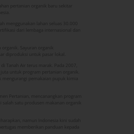
ahan pertanian organik baru sekitar
esia.
telah menggunakan lahan seluas 30.000
ifikasi dari lembaga internasional dan
 organik. Sayuran organik
r diproduksi untuk pasar lokal.
 di Tanah Air terus marak. Pada 2007,
uta untuk program pertanian organik.
k mengurangi pemakaian pupuk kimia
emen Pertanian, mencanangkan program
ai salah satu produsen makanan organik
iharapkan, namun Indonesia kini sudah
 bertugas memberikan panduan kepada