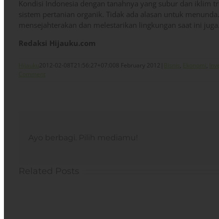
Kondisi Indonesia dengan tanahnya yang subur dan iklim t
sistem pertanian organik. Tidak ada alasan untuk menunda.
mensejahterakan dan melestarikan lingkungan saat ini juga
Redaksi Hijauku.com
Hijauku
2012-02-08T21:56:27+07:00
8 February 2012
|
Bisnis
,
Ekonomi
,
Inv
Comment
Ayo berbagi. Pilih mediamu!
Related Posts