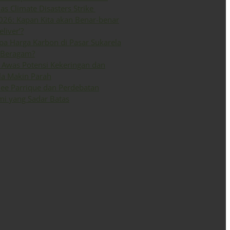
 as Climate Disasters Strike
026: Kapan Kita akan Benar-benar
eliver’?
a Harga Karbon di Pasar Sukarela
 Beragam?
Awas Potensi Kekeringan dan
la Makin Parah
ee Parrique dan Perdebatan
i yang Sadar Batas