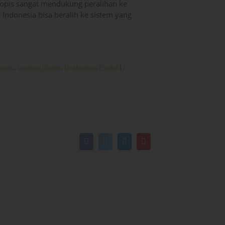
ropis sangat mendukung peralihan ke
 Indonesia bisa beralih ke sistem yang
.
estasi
,
Laporan Utama
,
Lingkungan
,
Produk
|
1
Facebook
Twitter
LinkedIn
Pinterest