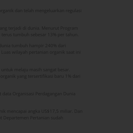
ganik dan telah mengeluarkan regulasi
yang terjadi di dunia. Menurut Program
a terus tumbuh sebesar 13% per tahun.
 dunia tumbuh hampir 240% dari
as wilayah pertanian organik saat ini
 untuk melaju masih sangat besar.
rganik yang tersertifikasi baru 1% dari
t data Organisasi Perdagangan Dunia
nik mencapai angka US$17,5 miliar. Dan
ut Departemen Pertanian sudah