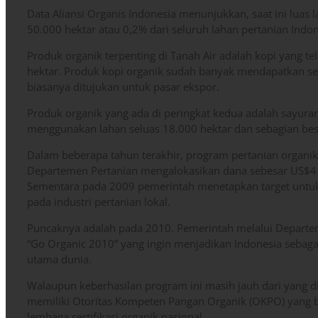
Data Aliansi Organis Indonesia menunjukkan, saat ini luas l
50.000 hektar atau 0,2% dari seluruh lahan pertanian Indon
Produk organik terpenting di Tanah Air adalah kopi yang 
hektar. Produk kopi organik sudah banyak mendapatkan sert
biasanya ditujukan untuk pasar ekspor.
Produk organik yang ada di peringkat kedua adalah sayuran
menggunakan lahan seluas 18.000 hektar dan sebagian besa
Dalam beberapa tahun terakhir, program pertanian organik
Departemen Pertanian mengalokasikan dana sebesar US$4 j
Sementara pada 2009 pemerintah menetapkan target untu
pada industri pertanian lokal.
Puncaknya adalah pada 2010. Pemerintah melalui Depart
“Go Organic 2010” yang ingin menjadikan Indonesia sebag
utama dunia.
Walaupun keberhasilan program ini masih jauh dari yang d
memiliki Otoritas Kompeten Pangan Organik (OKPO) yang
lembaga sertifikasi organik nasional.