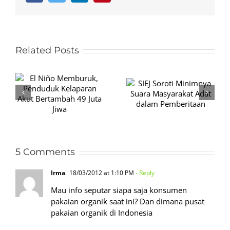
Related Posts
SIEJ Soroti
Jakarta
Minimnya Suara
Terancam
Masyarakat Adat
t
Kembali ke Era
dalam
9
Kendaraan Kotor
Pemberitaan
5 Comments
Irma
18/03/2012 at 1:10 PM
- Reply
Mau info seputar siapa saja konsumen
pakaian organik saat ini? Dan dimana pusat
pakaian organik di Indonesia