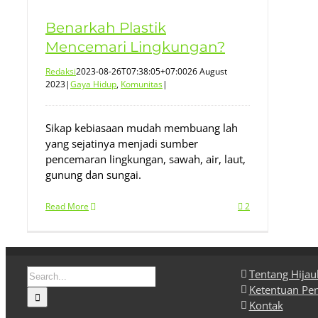
Benarkah Plastik
Mencemari Lingkungan?
Redaksi
2023-08-26T07:38:05+07:00
26 August
2023
|
Gaya Hidup
,
Komunitas
|
Sikap kebiasaan mudah membuang lah
yang sejatinya menjadi sumber
pencemaran lingkungan, sawah, air, laut,
gunung dan sungai.
Read More
2
Search
Tentang Hija
for:
Ketentuan Pe
Kontak