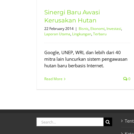
poran Utama
Sinergi Baru Awasi
ru
Kerusakan Hutan
22 February 2014
|
Bisnis
,
Ekonomi
,
Investasi
,
Laporan Utama
,
Lingkungan
,
Terbaru
Google, UNEP, WRI, dan lebih dari 40
mitra lain luncurkan sistem pengawasan
hutan baru berbasis Internet.
Read More
0
Search
Tent
for:
Ket