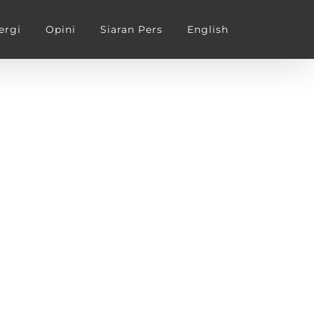
ergi
Opini
Siaran Pers
English