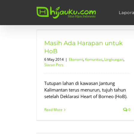
Skip
to
Lapor
content
untuk HoB
an
Siaran Pers
Masih Ada Harapan untuk
HoB
6 May 2014
|
Ekonomi
,
Komunitas
,
Lingkungan
,
Siaran Pers
Tutupan lahan di kawasan Jantung
Kalimantan terus menurun, tujuh tahun
setelah Deklarasi Heart of Borneo (HoB).
Read More
0
Kerusakan