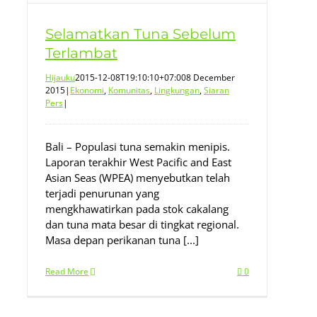
Selamatkan Tuna Sebelum
Terlambat
Hijauku
2015-12-08T19:10:10+07:00
8 December
2015
|
Ekonomi
,
Komunitas
,
Lingkungan
,
Siaran
Pers
|
Bali – Populasi tuna semakin menipis.
Laporan terakhir West Pacific and East
Asian Seas (WPEA) menyebutkan telah
terjadi penurunan yang
mengkhawatirkan pada stok cakalang
dan tuna mata besar di tingkat regional.
Masa depan perikanan tuna [...]
Read More
0