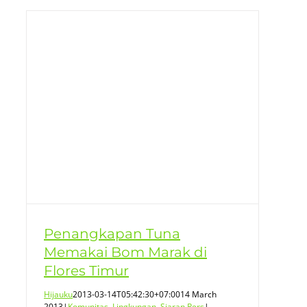
m
Penangkapan Tuna
Memakai Bom Marak di
Flores Timur
Hijauku
2013-03-14T05:42:30+07:00
14 March
2013
|
Komunitas
,
Lingkungan
,
Siaran Pers
|