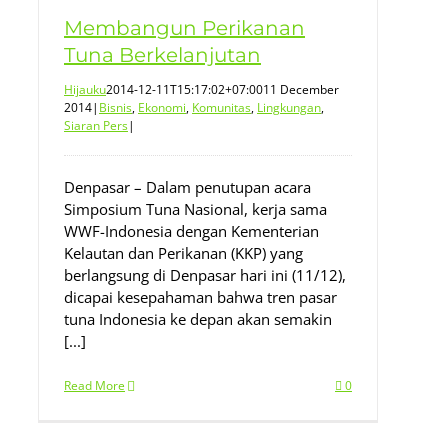
Membangun Perikanan
Tuna Berkelanjutan
Hijauku
2014-12-11T15:17:02+07:00
11 December
2014
|
Bisnis
,
Ekonomi
,
Komunitas
,
Lingkungan
,
Siaran Pers
|
Denpasar – Dalam penutupan acara
Simposium Tuna Nasional, kerja sama
WWF-Indonesia dengan Kementerian
Kelautan dan Perikanan (KKP) yang
berlangsung di Denpasar hari ini (11/12),
dicapai kesepahaman bahwa tren pasar
tuna Indonesia ke depan akan semakin
[...]
Read More
0