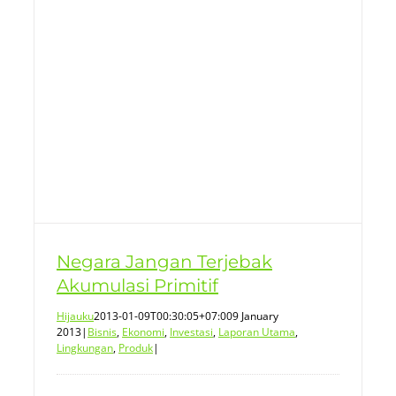
n
Negara Jangan Terjebak
Akumulasi Primitif
Hijauku
2013-01-09T00:30:05+07:00
9 January
2013
|
Bisnis
,
Ekonomi
,
Investasi
,
Laporan Utama
,
Lingkungan
,
Produk
|