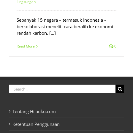
Lingkungan
Sebanyak 15 negara – termasuk Indonesia –
berkolaborasi meneliti cara beralih ke ekonomi
rendah karbon. […]
Read More
0
Search
for:
Tentang Hijauku.com
Ketentuan Penggunaan