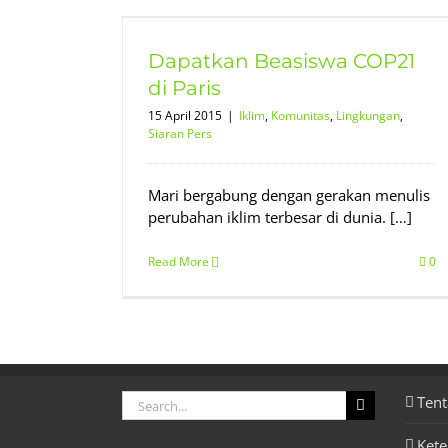
21 di Paris
Siaran Pers
Dapatkan Beasiswa COP21
di Paris
15 April 2015
|
Iklim
,
Komunitas
,
Lingkungan
,
Siaran Pers
Mari bergabung dengan gerakan menulis
perubahan iklim terbesar di dunia. […]
Read More
0
Search
Tent
for:
Ket