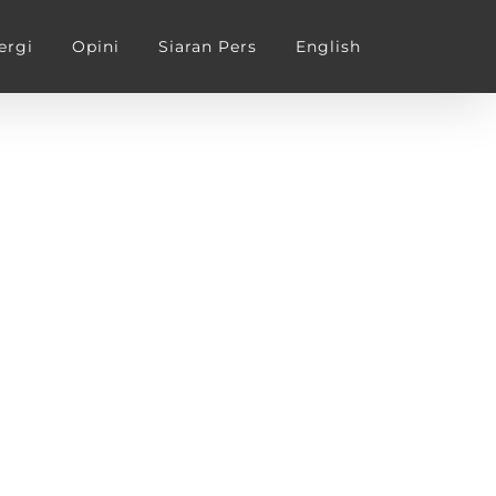
ergi
Opini
Siaran Pers
English