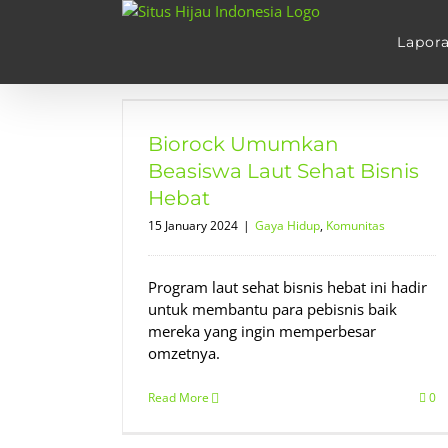
Skip
to
Lapor
content
siswa Laut
ebat
Biorock Umumkan
tas
Beasiswa Laut Sehat Bisnis
Hebat
15 January 2024
|
Gaya Hidup
,
Komunitas
Program laut sehat bisnis hebat ini hadir
untuk membantu para pebisnis baik
mereka yang ingin memperbesar
omzetnya.
Read More
0