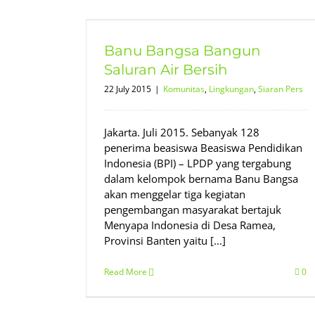
aluran Air
Banu Bangsa Bangun
iaran Pers
Saluran Air Bersih
22 July 2015
|
Komunitas
,
Lingkungan
,
Siaran Pers
Jakarta. Juli 2015. Sebanyak 128
penerima beasiswa Beasiswa Pendidikan
Indonesia (BPI) – LPDP yang tergabung
dalam kelompok bernama Banu Bangsa
akan menggelar tiga kegiatan
pengembangan masyarakat bertajuk
Menyapa Indonesia di Desa Ramea,
Provinsi Banten yaitu [...]
Read More
0