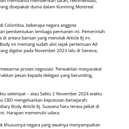
ujuan membantu memberikan saran, rekomendasi,
yang disepakati dunia dalam Kunming Montreal
 di Colombia, beberapa negara anggota
an pembentukan lembaga permanen ini. Pemerintah
a di antara barisan yang menolak Article 8j ini.
Body ini memang sudah alot sejak pertemuan Ad
yang digelar pada November 2023 lalu di Geneva,
mewarnai proses negosiasi. Perwakilan masyarakat
eriakkan pesan kepada delegasi yang berunding,
aktu setempat – atau Sabtu 2 November 2024 waktu
leno CBD mengeluarkan keputusan bersejarah:
ry Body Article 8j. Suasana haru terasa pekat di
 ini. Harapan memenuhi udara.
ihak khususnya negara yang awalnya menyampaikan