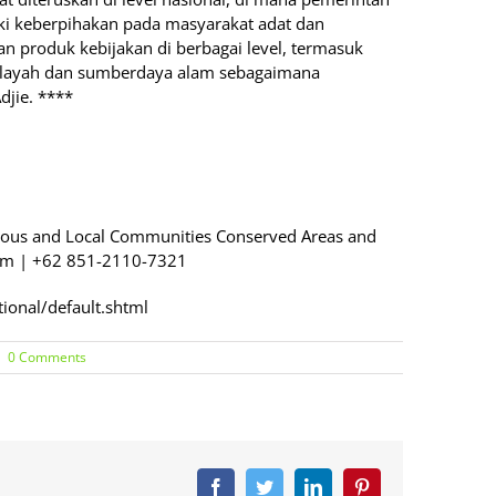
i keberpihakan pada masyarakat adat dan
 produk kebijakan di berbagai level, termasuk
ilayah dan sumberdaya alam sebagaimana
djie. ****
enous and Local Communities Conserved Areas and
.com | +62 851-2110-7321
tional/default.shtml
|
0 Comments
Facebook
Twitter
LinkedIn
Pinterest