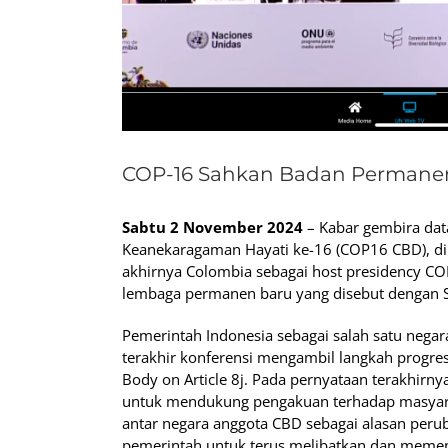
COP-16 Sahkan Badan Permanen
Sabtu 2 November 2024
– Kabar gembira dat
Keanekaragaman Hayati ke-16 (COP16 CBD), di C
akhirnya Colombia sebagai host presidency CO
lembaga permanen baru yang disebut dengan Sub
Pemerintah Indonesia sebagai salah satu nega
terakhir konferensi mengambil langkah progr
Body on Article 8j. Pada pernyataan terakhir
untuk mendukung pengakuan terhadap masyar
antar negara anggota CBD sebagai alasan perub
pemerintah untuk terus melibatkan dan memen