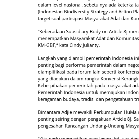
dalam level nasional, sebetulnya ada keterkait
(Indonesian Biodiversity Strategy and Action P
target soal partisipasi Masyarakat Adat dan Ko
“Keberadaan Subsidiary Body on Article 8j me
menempatkan Masyarakat Adat dan Komunitas L
KM-GBF,” kata Cindy Julianty.
Langkah yang diambil pemerintah Indonesia ini
penting bagi performa pemerintah dalam negosi
diamplifikasi pada forum lain seperti konferen
yang diadakan dalam rangka Konvensi Kerangka
Keberpihakan pemerintah pada masyarakat ada
Pemerintah Indonesia untuk memajukan Indone
keragaman budaya, tradisi dan pengetahuan tra
Bimantara Adjie mewakili Perkumpulan HuMa 
penting seiring dengan pengakuan Article 8J. S
pengesahan Rancangan Undang-Undang Masyara
“Kita perlu memastikan agar legacy ini juga dap