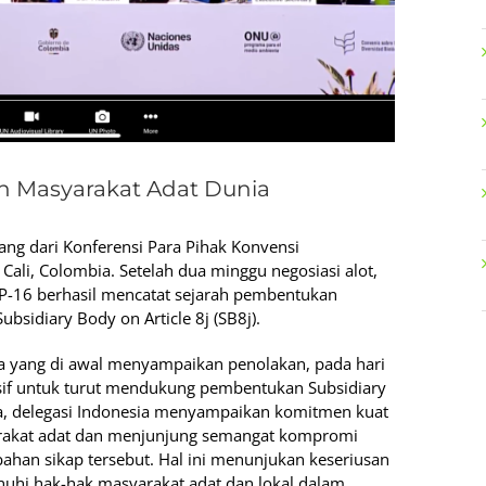
 Masyarakat Adat Dunia
ang dari Konferensi Para Pihak Konvensi
ali, Colombia. Setelah dua minggu negosiasi alot,
P-16 berhasil mencatat sejarah pembentukan
sidiary Body on Article 8j (SB8j).
ra yang di awal menyampaikan penolakan, pada hari
esif untuk turut mendukung pembentukan Subsidiary
nya, delegasi Indonesia menyampaikan komitmen kuat
akat adat dan menjunjung semangat kompromi
ahan sikap tersebut. Hal ini menunjukan keseriusan
uhi hak-hak masyarakat adat dan lokal dalam