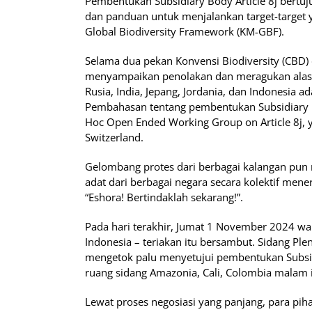
Pembentukan Subsidiary Body Article 8j bert
dan panduan untuk menjalankan target-target 
Global Biodiversity Framework (KM-GBF).
Selama dua pekan Konvensi Biodiversity (CBD)
menyampaikan penolakan dan meragukan alas
Rusia, India, Jepang, Jordania, dan Indonesia ad
Pembahasan tentang pembentukan Subsidiary 
Hoc Open Ended Working Group on Article 8j, 
Switzerland.
Gelombang protes dari berbagai kalangan pun 
adat dari berbagai negara secara kolektif men
“Eshora! Bertindaklah sekarang!”.
Pada hari terakhir, Jumat 1 November 2024 w
Indonesia – teriakan itu bersambut. Sidang P
mengetok palu menyetujui pembentukan Subsidia
ruang sidang Amazonia, Cali, Colombia malam
Lewat proses negosiasi yang panjang, para p