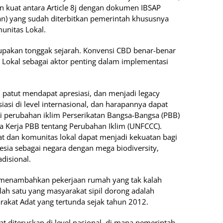
an kuat antara Article 8j dengan dokumen IBSAP
lan) yang sudah diterbitkan pemerintah khususnya
munitas Lokal.
rupakan tonggak sejarah. Konvensi CBD benar-benar
okal sebagai aktor penting dalam implementasi
 patut mendapat apresiasi, dan menjadi legacy
asi di level internasional, dan harapannya dapat
si perubahan iklim Perserikatan Bangsa-Bangsa (PBB)
 Kerja PBB tentang Perubahan Iklim (UNFCCC).
t dan komunitas lokal dapat menjadi kekuatan bagi
sia sebagai negara dengan mega biodiversity,
disional.
menambahkan pekerjaan rumah yang tak kalah
alah satu yang masyarakat sipil dorong adalah
kat Adat yang tertunda sejak tahun 2012.
at diteruskan di level nasional, di mana pemerintah