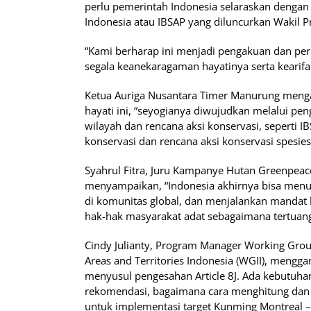
perlu pemerintah Indonesia selaraskan dengan 
Indonesia atau IBSAP yang diluncurkan Wakil P
“Kami berharap ini menjadi pengakuan dan pe
segala keanekaragaman hayatinya serta kearifa
Ketua Auriga Nusantara Timer Manurung menga
hayati ini, “seyogianya diwujudkan melalui pe
wilayah dan rencana aksi konservasi, seperti
konservasi dan rencana aksi konservasi spesies
Syahrul Fitra, Juru Kampanye Hutan Greenpeac
menyampaikan, “Indonesia akhirnya bisa menu
di komunitas global, dan menjalankan mandat 
hak-hak masyarakat adat sebagaimana tertuang d
Cindy Julianty, Program Manager Working Gro
Areas and Territories Indonesia (WGII), mengg
menyusul pengesahan Article 8J. Ada kebutuh
rekomendasi, bagaimana cara menghitung dan 
untuk implementasi target Kunming Montreal –