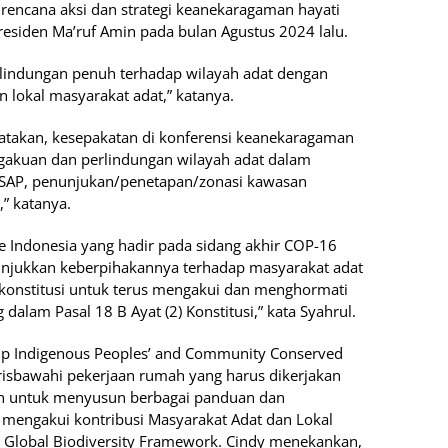
rencana aksi dan strategi keanekaragaman hayati
residen Ma’ruf Amin pada bulan Agustus 2024 lalu.
rlindungan penuh terhadap wilayah adat dengan
n lokal masyarakat adat,” katanya.
takan, kesepakatan di konferensi keanekaragaman
ngakuan dan perlindungan wilayah adat dalam
 IBSAP, penunjukan/penetapan/zonasi kawasan
,” katanya.
e Indonesia yang hadir pada sidang akhir COP-16
njukkan keberpihakannya terhadap masyarakat adat
konstitusi untuk terus mengakui dan menghormati
alam Pasal 18 B Ayat (2) Konstitusi,” kata Syahrul.
up Indigenous Peoples’ and Community Conserved
arisbawahi pekerjaan rumah yang harus dikerjakan
an untuk menyusun berbagai panduan dan
mengakui kontribusi Masyarakat Adat dan Lokal
 Global Biodiversity Framework. Cindy menekankan,