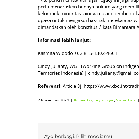
perlu meneruskan budaya hukum yang memilik
kelompok minoritas lainnya dalam pembentukan
upaya untuk mengakui hak-hak mereka atas w
dimandatkan oleh konstitusi,” kata Bimantara A
Informasi lebih lanjut:
Kasmita Widodo +62 815-1302-4601
Cindy Julianty, WGII (Working Group on Indig
Territories Indonesia) | cindy.julianty@gmail
Referensi:
Article 8j: https://www.cbd.int/tradi
2 November 2024
|
Komunitas
,
Lingkungan
,
Siaran Pers
Ayo berbagi. Pilih mediamu!