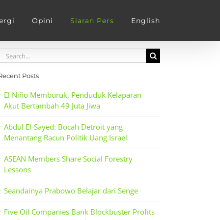
ergi
Opini
Siaran Pers
English
Search
for:
Recent Posts
El Niño Memburuk, Penduduk Kelaparan
Akut Bertambah 49 Juta Jiwa
Abdul El-Sayed: Bocah Detroit yang
Menantang Racun Politik Uang Israel
ASEAN Members Share Social Forestry
Lessons
Seandainya Prabowo Belajar dari Senge
Five Oil Companies Bank Blockbuster Profits