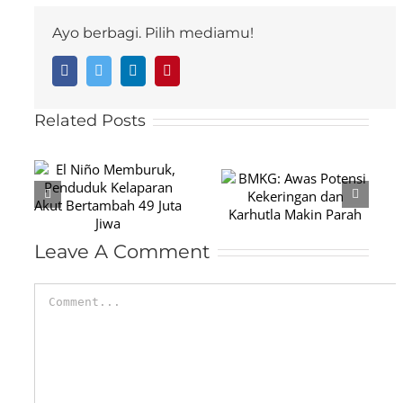
Ayo berbagi. Pilih mediamu!
Facebook
Twitter
LinkedIn
Pinterest
Related Posts
BMKG: Awas
,
Potensi
Alarm Iklim
Kekeringan
Menyala dari
ut
dan Karhutla
Segala Arah
49
Leave A Comment
Makin Parah
Comment