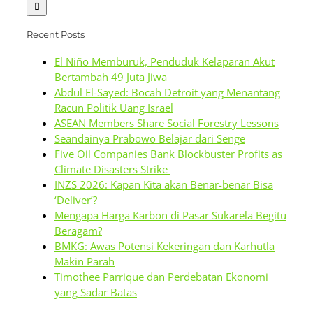
Recent Posts
El Niño Memburuk, Penduduk Kelaparan Akut
Bertambah 49 Juta Jiwa
Abdul El-Sayed: Bocah Detroit yang Menantang
Racun Politik Uang Israel
ASEAN Members Share Social Forestry Lessons
Seandainya Prabowo Belajar dari Senge
Five Oil Companies Bank Blockbuster Profits as
Climate Disasters Strike
INZS 2026: Kapan Kita akan Benar-benar Bisa
‘Deliver’?
Mengapa Harga Karbon di Pasar Sukarela Begitu
Beragam?
BMKG: Awas Potensi Kekeringan dan Karhutla
Makin Parah
Timothee Parrique dan Perdebatan Ekonomi
yang Sadar Batas