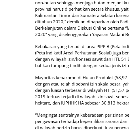
non-hutan sehingga menjaga hutan menjadi ku
provinsi harus diperhatikan secara khusus, yai
Kalimantan Timur dan Sumatera Selatan karena 
dittahun 2020,” demikian dipaparkan oleh Fadli
Berkelanjutan dalam Diskusi Online bertema “M
2020” yang diselenggarakan Yayasan Madani B
Kebakaran yang terjadi di area PIPPIB (Peta In
(Peta Indikatif Areal Perhutanan Sosial) juga 
dengan wilayah izin/konsesi sawit dan HTI. 51,
bahkan tumpang tindih dengan kedua jenis izin 
Mayoritas kebakaran di Hutan Produksi (58,97 p
dengan atau telah dibebani izin skala besar, y
dengan luasan terbesar di wilayah HTI (51,57 per
2019 terluas terjadi di wilayah izin sawit sebe
hektare, dan IUPHHK HA sebesar 30.813 hektar
“Mengingat sentralnya keberadaan perizinan 
pengawasan terhadap kepemilikan sarana dan
di wilayah berizin harus diperkuat, juga peneg