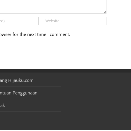
owser for the next time I comment.
ang Hijauku.com
entuan Penggunaan
tak