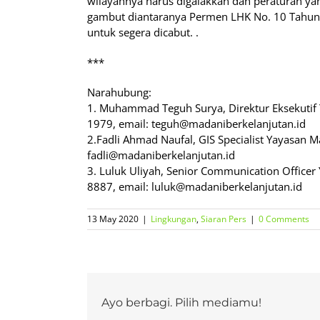
wilayahnya harus digalakkan dan peraturan y
gambut diantaranya Permen LHK No. 10 Tahun
untuk segera dicabut. .
***
Narahubung:
1. Muhammad Teguh Surya, Direktur Eksekutif
1979, email: teguh@madaniberkelanjutan.id
2.Fadli Ahmad Naufal, GIS Specialist Yayasan 
fadli@madaniberkelanjutan.id
3. Luluk Uliyah, Senior Communication Office
8887, email: luluk@madaniberkelanjutan.id
13 May 2020
|
Lingkungan
,
Siaran Pers
|
0 Comments
Ayo berbagi. Pilih mediamu!