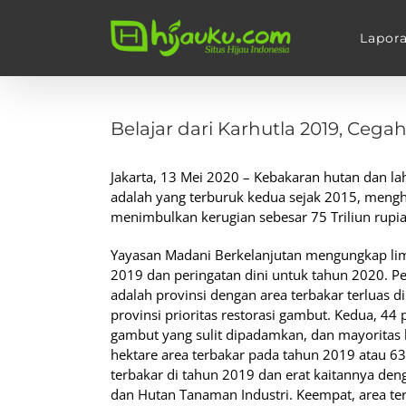
Skip
to
Lapor
content
View
Larger
Belajar dari Karhutla 2019, Ceg
Image
Jakarta, 13 Mei 2020 – Kebakaran hutan dan l
adalah yang terburuk kedua sejak 2015, mengh
menimbulkan kerugian sebesar 75 Triliun rupia
Yayasan Madani Berkelanjutan mengungkap lim
2019 dan peringatan dini untuk tahun 2020. P
adalah provinsi dengan area terbakar terluas 
provinsi prioritas restorasi gambut. Kedua, 44
gambut yang sulit dipadamkan, dan mayoritas be
hektare area terbakar pada tahun 2019 atau 6
terbakar di tahun 2019 dan erat kaitannya de
dan Hutan Tanaman Industri. Keempat, area terb