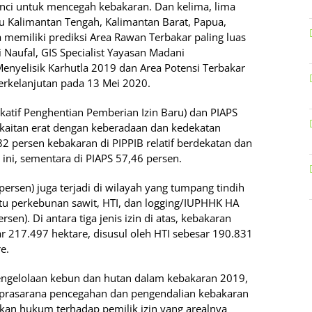
nci untuk mencegah kebakaran. Dan kelima, lima
tu Kalimantan Tengah, Kalimantan Barat, Papua,
memiliki prediksi Area Rawan Terbakar paling luas
 Naufal, GIS Specialist Yayasan Madani
enyelisik Karhutla 2019 dan Area Potensi Terbakar
erkelanjutan pada 13 Mei 2020.
dikatif Penghentian Pemberian Izin Baru) dan PIAPS
berkaitan erat dengan keberadaan dan kedekatan
82 persen kebakaran di PIPPIB relatif berdekatan dan
ini, sementara di PIAPS 57,46 persen.
ersen) juga terjadi di wilayah yang tumpang tindih
aitu perkebunan sawit, HTI, dan logging/IUPHHK HA
sen). Di antara tiga jenis izin di atas, kebakaran
sar 217.497 hektare, disusul oleh HTI sebesar 190.831
e.
pengelolaan kebun dan hutan dalam kebakaran 2019,
 prasarana pencegahan dan pengendalian kebakaran
akan hukum terhadap pemilik izin yang arealnya