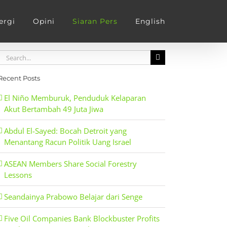
ergi
Opini
Siaran Pers
English
Search
for:
Recent Posts
El Niño Memburuk, Penduduk Kelaparan
Akut Bertambah 49 Juta Jiwa
Abdul El-Sayed: Bocah Detroit yang
Menantang Racun Politik Uang Israel
ASEAN Members Share Social Forestry
Lessons
Seandainya Prabowo Belajar dari Senge
Five Oil Companies Bank Blockbuster Profits