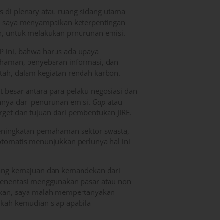
s di plenary atau ruang sidang utama
t saya menyampaikan keterpentingan
h, untuk melakukan prnurunan emisi.
 ini, bahwa harus ada upaya
haman, penyebaran informasi, dan
ntah, dalam kegiatan rendah karbon.
t besar antara para pelaku negosiasi dan
hnya dari penurunan emisi.
Gap
atau
rget dan tujuan dari pembentukan JIRE.
peningkatan pemahaman sektor swasta,
a otomatis menunjukkan perlunya hal ini
ntang kemajuan dan kemandekan dari
lenentasi menggunakan pasar atau non
askan, saya malah mempertanyakan
akah kemudian siap apabila