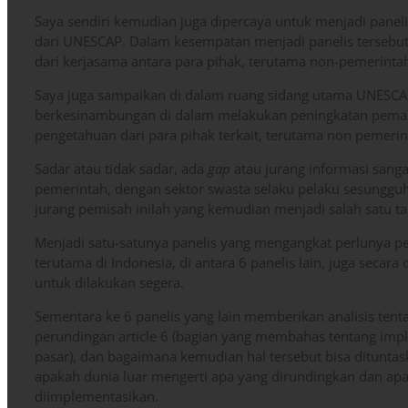
Saya sendiri kemudian juga dipercaya untuk menjadi paneli
dari UNESCAP. Dalam kesempatan menjadi panelis tersebu
dari kerjasama antara para pihak, terutama non-pemerinta
Saya juga sampaikan di dalam ruang sidang utama UNESCAP
berkesinambungan di dalam melakukan peningkatan pema
pengetahuan dari para pihak terkait, terutama non pemeri
Sadar atau tidak sadar, ada
gap
atau jurang informasi sanga
pemerintah, dengan sektor swasta selaku pelaku sesunggu
jurang pemisah inilah yang kemudian menjadi salah satu ta
Menjadi satu-satunya panelis yang mengangkat perlunya 
terutama di Indonesia, di antara 6 panelis lain, juga secar
untuk dilakukan segera.
Sementara ke 6 panelis yang lain memberikan analisis te
perundingan article 6 (bagian yang membahas tentang imp
pasar), dan bagaimana kemudian hal tersebut bisa ditunt
apakah dunia luar mengerti apa yang dirundingkan dan ap
diimplementasikan.