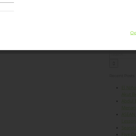
Lingkungan
Kesehatan
Iklim
Energi
Op
Search
for:
Recent Posts
El Niñ
Akut B
Abdul 
Menant
ASEAN 
Lesson
Seanda
Five O