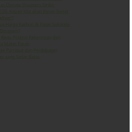
 as Climate Disasters Strike
026: Kapan Kita akan Benar-benar
eliver’?
a Harga Karbon di Pasar Sukarela
 Beragam?
Awas Potensi Kekeringan dan
la Makin Parah
ee Parrique dan Perdebatan
i yang Sadar Batas