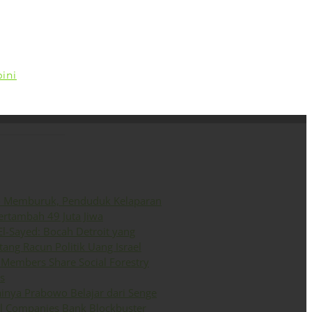
ini
Siaran Pers
English
o Memburuk, Penduduk Kelaparan
ertambah 49 Juta Jiwa
El-Sayed: Bocah Detroit yang
ang Racun Politik Uang Israel
Members Share Social Forestry
s
inya Prabowo Belajar dari Senge
il Companies Bank Blockbuster