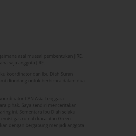
agaimana asal muasal pembentukan JIRE,
apa saja anggota JIRE.
laku koordinator dan Ibu Diah Suran
. Kami diundang untuk berbicara dalam dua
 koordinator CAN Asia Tenggara
a pihak. Saya sendiri menceritakan
ejaring ini. Sementara Ibu Diah selaku
 emisi gas rumah kaca atau Green
apkan dengan bergabung menjadi anggota