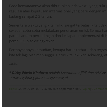
Pada kenyataannya akan dibutuhkan jeda waktu yang cuk
regulasi atau keputusan internasional yang baru dengan i
kadang sampai 2-3 tahun.
Sementara waktu yang kita miliki sangat terbatas, kita t
sekedar coba-coba melakukan penurunan emisi. Semua haru
paralel antara perundingan dan kesiapan implementasi di la
peran JIRE bisa ditingkatkan.
Pertanyaannya kemudian, kenapa harus terburu dan terge
kita tak lagi bisa menunggu. Harus kita lakukan sekarang, 
–##–
*
Dicky Edwin Hindarto
adalah Koordinator JIRE dan Advisor
Tertarik gabung JIRE? Klik greening.id
Hijauku
2019-09-05T02:17:37+07:00
5 September 2019
|
Opini
|
0 Comment