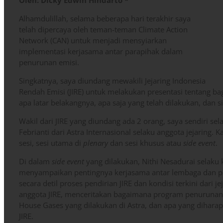
Oleh: Dicky Edwin Hindarto *
Alhamdulillah, selama beberapa hari terakhir saya
telah dipercaya oleh teman-teman Climate Action
Network (CAN) untuk menjadi mensyiarkan
implementasi kerjasama antar parapihak dalam
penurunan emisi.
Singkatnya, saya diundang mewakili Jejaring Indonesia
Rendah Emisi (JIRE) untuk melakukan presentasi tentang b
apa latar belakangnya, apa saja yang telah dilakukan, dan si
Wakil dari JIRE yang diundang ada 2 orang, saya sendiri se
Febrianti dari Astra Internasional selaku anggota jejaring
sesi, sesi utama di
plenary
dan sesi khusus atau
side event
.
Di dalam
side event
yang dilakukan, Nithi Nesadurai selaku
menyampaikan pentingnya kerjasama antar lembaga dan par
secara detil proses pendirian JIRE dan kondisi terkini dari j
anggota JIRE, menceritakan bagaimana program penurunan
House Gases yang dilakukan di Astra, dan apa yang dihar
JIRE.