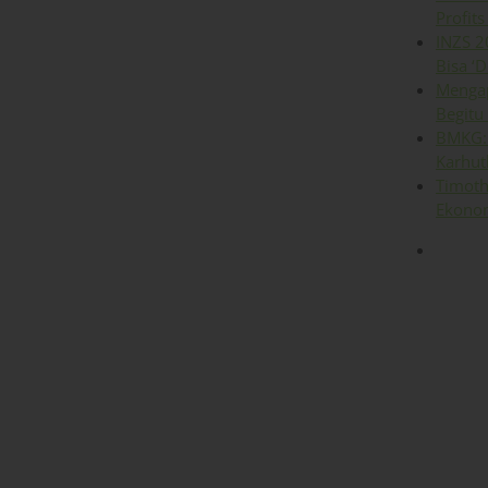
Profits
INZS 2
Bisa ‘D
Mengap
Begitu
BMKG: 
Karhut
Timoth
Ekonom