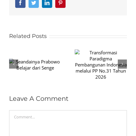
Facebook
Twitter
LinkedIn
Pinterest
Related Posts
Transformasi
Paradigma
Legalisasi
Pembangunan
Korupsi di
r
Indonesia
Indonesia,
melalui PP No.31
Mungkinkah?
Tahun 2026
Leave A Comment
Comment