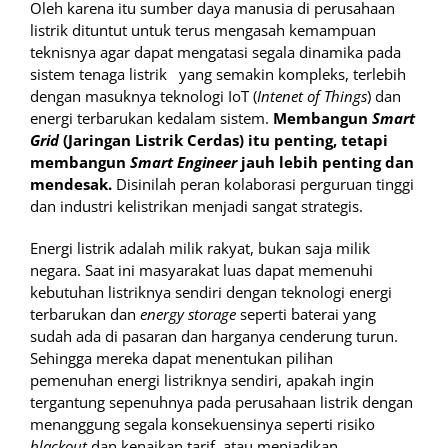
Oleh karena itu sumber daya manusia di perusahaan
listrik dituntut untuk terus mengasah kemampuan
teknisnya agar dapat mengatasi segala dinamika pada
sistem tenaga listrik yang semakin kompleks, terlebih
dengan masuknya teknologi IoT (
Intenet of Things
) dan
energi terbarukan kedalam sistem.
Membangun
Smart
Grid
(Jaringan Listrik Cerdas) itu penting, tetapi
membangun
Smart Engineer
jauh lebih penting dan
mendesak.
Disinilah peran kolaborasi perguruan tinggi
dan industri kelistrikan menjadi sangat strategis.
Energi listrik adalah milik rakyat, bukan saja milik
negara. Saat ini masyarakat luas dapat memenuhi
kebutuhan listriknya sendiri dengan teknologi energi
terbarukan dan
energy storage
seperti baterai yang
sudah ada di pasaran dan harganya cenderung turun.
Sehingga mereka dapat menentukan pilihan
pemenuhan energi listriknya sendiri, apakah ingin
tergantung sepenuhnya pada perusahaan listrik dengan
menanggung segala konsekuensinya seperti risiko
blackout
dan kenaikan tarif, atau menjadikan