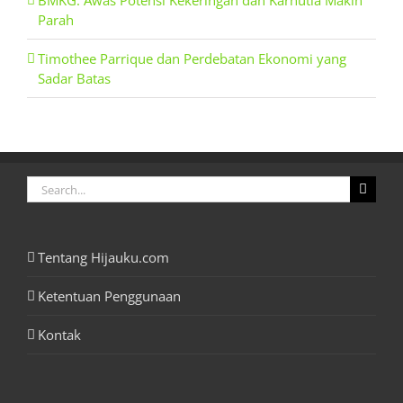
BMKG: Awas Potensi Kekeringan dan Karhutla Makin
Parah
Timothee Parrique dan Perdebatan Ekonomi yang
Sadar Batas
Search
for:
Tentang Hijauku.com
Ketentuan Penggunaan
Kontak