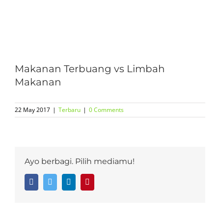
View
Larger
Makanan Terbuang vs Limbah
Image
Makanan
22 May 2017
|
Terbaru
|
0 Comments
Ayo berbagi. Pilih mediamu!
Facebook
Twitter
LinkedIn
Pinterest