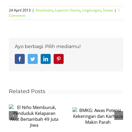
24 April 2013
|
Kesehatan
,
Laporan Utama
,
Lingkungan
,
Satwa
|
1
Comment
Ayo berbagi. Pilih mediamu!
Facebook
Twitter
LinkedIn
Pinterest
Related Posts
BMKG: Awas
Potensi
Alarm Iklim
Kekeringan dan
Menyala dari
t
Karhutla Makin
Segala Arah