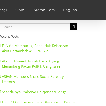
ergi
Opini
Siaran Pers
English
Search
for:
Recent Posts
El Niño Memburuk, Penduduk Kelaparan
Akut Bertambah 49 Juta Jiwa
Abdul El-Sayed: Bocah Detroit yang
Menantang Racun Politik Uang Israel
ASEAN Members Share Social Forestry
Lessons
Seandainya Prabowo Belajar dari Senge
Five Oil Companies Bank Blockbuster Profits