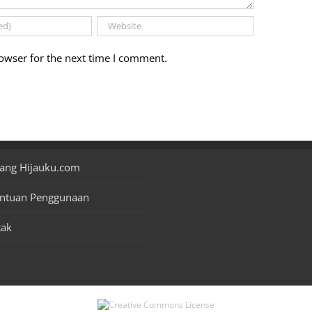
owser for the next time I comment.
ang Hijauku.com
entuan Penggunaan
tak