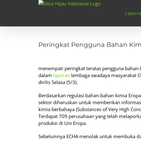
Skip
to
Lapor
content
View
Larger
Peringkat Pengguna Bahan Kim
Image
menempati peringkat teratas pengguna bahan-b
dalam
laporan
lembaga swadaya masyarakat Che
dirilis Selasa (5/3).
Berdasarkan regulasi bahan-bahan kimia Erop
sektor diharuskan untuk memberikan informa
kimia berbahaya (Substances of Very High Con
Terdapat 709 perusahaan yang telah melapork
produksi di Uni Eropa.
Sebelumnya ECHA menolak untuk membuka data