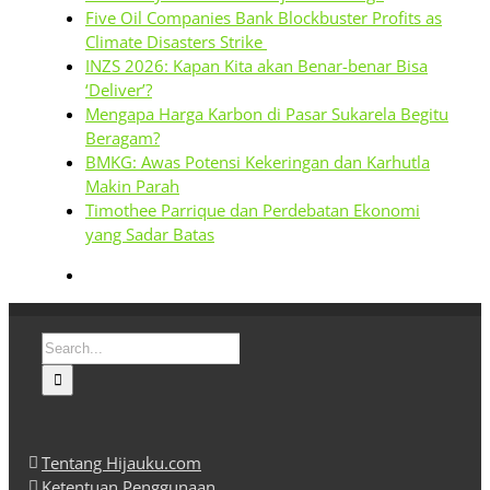
Five Oil Companies Bank Blockbuster Profits as
Climate Disasters Strike
INZS 2026: Kapan Kita akan Benar-benar Bisa
‘Deliver’?
Mengapa Harga Karbon di Pasar Sukarela Begitu
Beragam?
BMKG: Awas Potensi Kekeringan dan Karhutla
Makin Parah
Timothee Parrique dan Perdebatan Ekonomi
yang Sadar Batas
Search
for:
Tentang Hijauku.com
Ketentuan Penggunaan