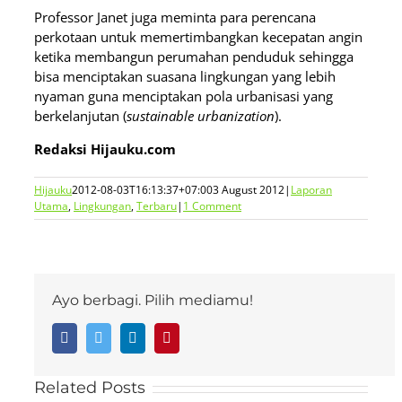
Professor Janet juga meminta para perencana
perkotaan untuk memertimbangkan kecepatan angin
ketika membangun perumahan penduduk sehingga
bisa menciptakan suasana lingkungan yang lebih
nyaman guna menciptakan pola urbanisasi yang
berkelanjutan (
sustainable urbanization
).
Redaksi Hijauku.com
Hijauku
2012-08-03T16:13:37+07:00
3 August 2012
|
Laporan
Utama
,
Lingkungan
,
Terbaru
|
1 Comment
Ayo berbagi. Pilih mediamu!
Facebook
Twitter
LinkedIn
Pinterest
Related Posts