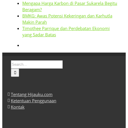
Mengapa Harga Karbon di Pasar Sukarela Begitu
Beragam?
BMKG: Awas Potensi Kekeringan dan Karhutla
Makin Parah
Timothee Parrique dan Perdebatan Ekonomi
yang Sadar Batas
Search
for:
Tentang Hijauku.com
Ketentuan Penggunaan
Kontak