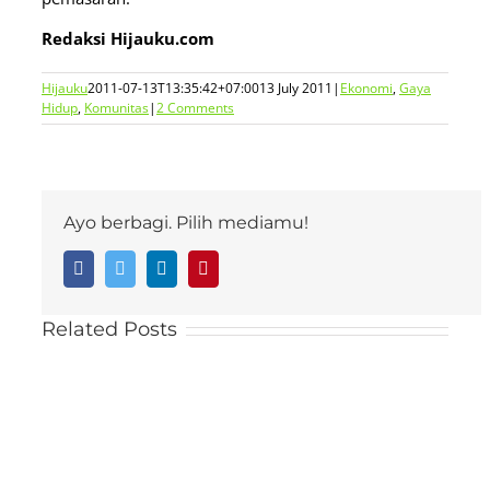
Redaksi Hijauku.com
Hijauku
2011-07-13T13:35:42+07:00
13 July 2011
|
Ekonomi
,
Gaya
Hidup
,
Komunitas
|
2 Comments
Ayo berbagi. Pilih mediamu!
Facebook
Twitter
LinkedIn
Pinterest
Related Posts