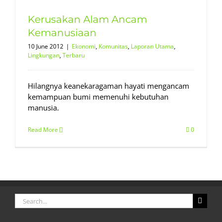
u
Kerusakan Alam Ancam
Kemanusiaan
10 June 2012
|
Ekonomi
,
Komunitas
,
Laporan Utama
,
Lingkungan
,
Terbaru
Hilangnya keanekaragaman hayati mengancam
kemampuan bumi memenuhi kebutuhan
manusia.
Read More
0
Search
for: