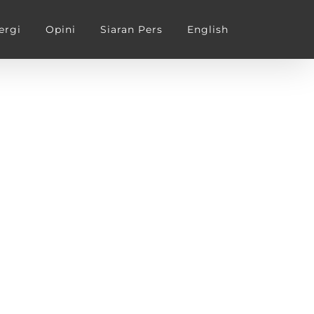
ergi
Opini
Siaran Pers
English