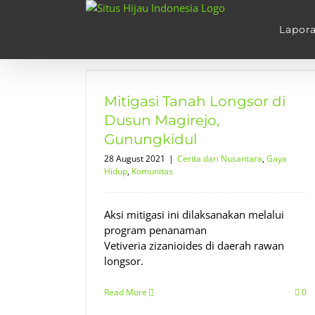
Skip
to
Lapor
content
or di Dusun
gkidul
Mitigasi Tanah Longsor di
dup
Komunitas
Dusun Magirejo,
Gunungkidul
28 August 2021
|
Cerita dari Nusantara
,
Gaya
Hidup
,
Komunitas
Aksi mitigasi ini dilaksanakan melalui
program penanaman
Vetiveria zizanioides di daerah rawan
longsor.
Read More
0