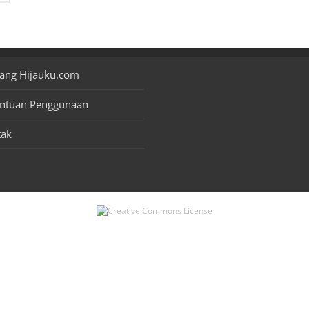
ang Hijauku.com
entuan Penggunaan
tak