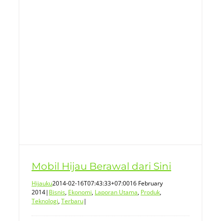
Mobil Hijau Berawal dari Sini
Hijauku
2014-02-16T07:43:33+07:00
16 February
2014
|
Bisnis
,
Ekonomi
,
Laporan Utama
,
Produk
,
Teknologi
,
Terbaru
|