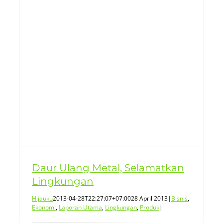
k
Daur Ulang Metal, Selamatkan
Lingkungan
Hijauku
2013-04-28T22:27:07+07:00
28 April 2013
|
Bisnis
,
Ekonomi
,
Laporan Utama
,
Lingkungan
,
Produk
|