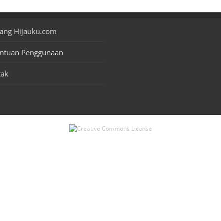
ang Hijauku.com
entuan Penggunaan
tak