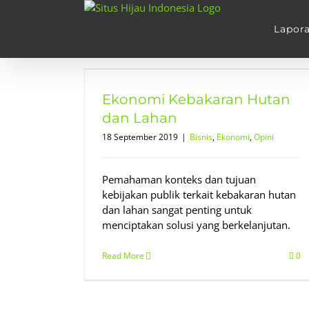
Skip
to
Lapor
content
Hutan dan
Ekonomi Kebakaran Hutan
ini
dan Lahan
18 September 2019
|
Bisnis
,
Ekonomi
,
Opini
Pemahaman konteks dan tujuan
kebijakan publik terkait kebakaran hutan
dan lahan sangat penting untuk
menciptakan solusi yang berkelanjutan.
Read More
0