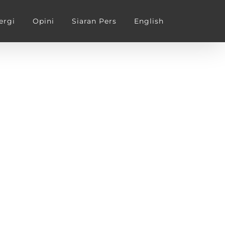
ergi
Opini
Siaran Pers
English