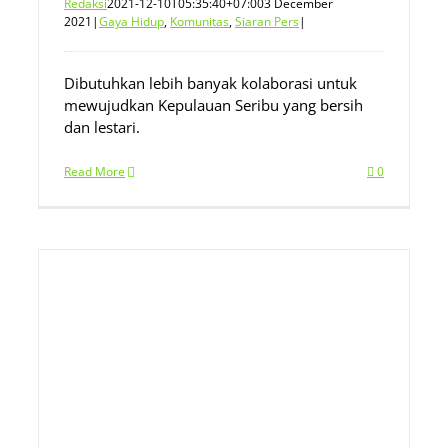
Redaksi
2021-12-10T05:35:40+07:00
3 December
2021
|
Gaya Hidup
,
Komunitas
,
Siaran Pers
|
Dibutuhkan lebih banyak kolaborasi untuk
mewujudkan Kepulauan Seribu yang bersih
dan lestari.
Read More
0