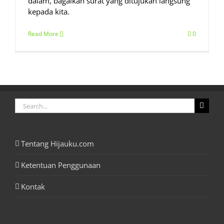
dalam, bagaikan surat yang ditujukan langsung
kepada kita.
Read More
0
Search
for:
Tentang Hijauku.com
Ketentuan Penggunaan
Kontak