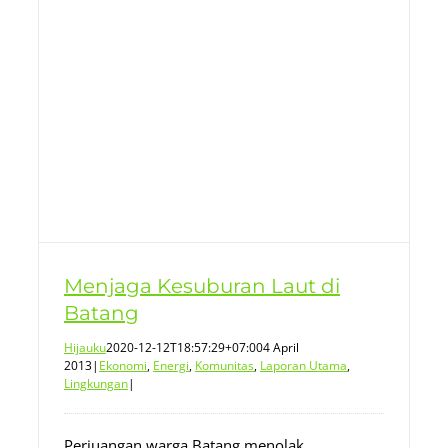
Menjaga Kesuburan Laut di
Batang
Hijauku
2020-12-12T18:57:29+07:00
4 April
2013
|
Ekonomi
,
Energi
,
Komunitas
,
Laporan Utama
,
Lingkungan
|
Perjuangan warga Batang menolak