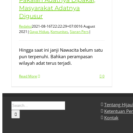
Pakaian Adatnya Dipakai,
Masyarakat Adatnya
Digusur
Redaksi
2021-08-16T22:22:29+07:00
16 August
2021
|
Gaya Hidup
,
Komunitas
,
Siaran Pers
|
Hingga saat ini janji Nawacita belum satu
pun terpenuhi. Bahkan perampasan
wilayah adat terus terjadi.
Read More
0
Search
Tentang Hija
for:
Ketentuan Pe
Kontak