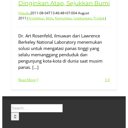
Dinginkan Atap, Sejukkan Bumi
Hijauku
2011-08-04T13:46:48+07:00
4 August
2011
|
Arsitektur
,
Iklim
,
Komunitas
,
Lingkungan
,
Produk
|
Dr. Art Rosenfeld, ilmuwan dari Lawrence
Berkeley National Laboratory menemukan
solusi untuk mengatasi panas tinggi yang
selalu memanggang penduduk dan
pengunjung kota-kota di dunia saat musim
panas. […]
Read More
0
Search
for: