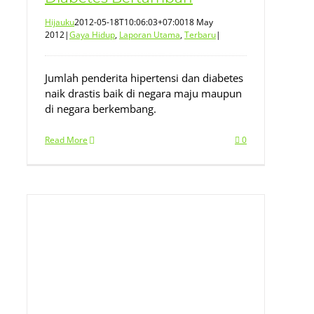
Hijauku
2012-05-18T10:06:03+07:00
18 May
2012
|
Gaya Hidup
,
Laporan Utama
,
Terbaru
|
Jumlah penderita hipertensi dan diabetes
naik drastis baik di negara maju maupun
di negara berkembang.
Read More
0