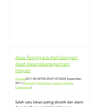
an
Asia Tenggara Kehilangan
Aset Keanekaragaman
Hayati
Hijauku
2011-09-26T06:39:07+07:00
26 September
2011
|
Ekonomi
,
Komunitas
,
Laporan Utama
,
Lingkungan
|
Salah satu lokasi paling eksotik dan alami