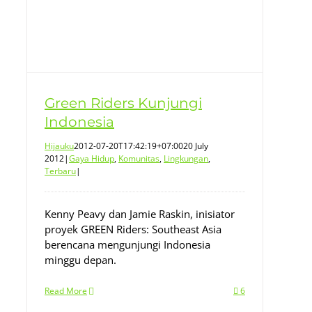
Green Riders Kunjungi
Indonesia
Hijauku
2012-07-20T17:42:19+07:00
20 July
2012
|
Gaya Hidup
,
Komunitas
,
Lingkungan
,
Terbaru
|
Kenny Peavy dan Jamie Raskin, inisiator
proyek GREEN Riders: Southeast Asia
berencana mengunjungi Indonesia
minggu depan.
Read More
6