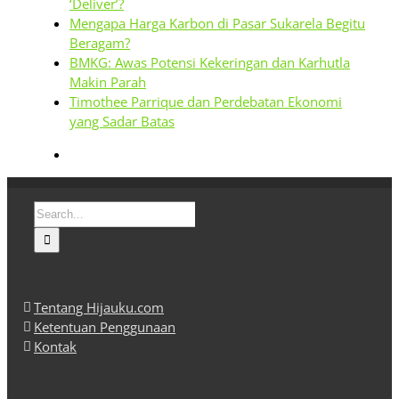
‘Deliver’?
Mengapa Harga Karbon di Pasar Sukarela Begitu
Beragam?
BMKG: Awas Potensi Kekeringan dan Karhutla
Makin Parah
Timothee Parrique dan Perdebatan Ekonomi
yang Sadar Batas
Search
for:
Tentang Hijauku.com
Ketentuan Penggunaan
Kontak