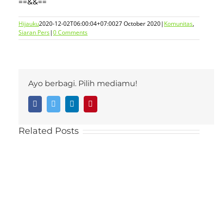
==&&==
Hijauku
2020-12-02T06:00:04+07:00
27 October 2020
|
Komunitas
,
Siaran Pers
|
0 Comments
Ayo berbagi. Pilih mediamu!
Facebook
Twitter
LinkedIn
Pinterest
Related Posts