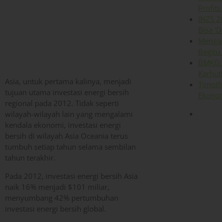
Profits
INZS 2
Bisa ‘D
Mengap
Begitu
BMKG: 
Karhut
Asia, untuk pertama kalinya, menjadi
Timoth
tujuan utama investasi energi bersih
Ekonom
regional pada 2012. Tidak seperti
wilayah-wilayah lain yang mengalami
kendala ekonomi, investasi energi
bersih di wilayah Asia Oceania terus
tumbuh setiap tahun selama sembilan
tahun terakhir.
Pada 2012, investasi energi bersih Asia
naik 16% menjadi $101 miliar,
menyumbang 42% pertumbuhan
investasi energi bersih global.