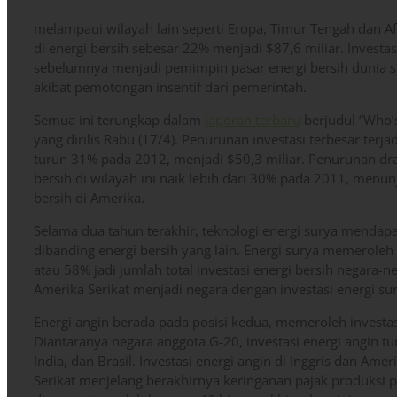
melampaui wilayah lain seperti Eropa, Timur Tengah dan A
di energi bersih sebesar 22% menjadi $87,6 miliar. Investas
sebelumnya menjadi pemimpin pasar energi bersih dunia sep
akibat pemotongan insentif dari pemerintah.
Semua ini terungkap dalam
laporan terbaru
berjudul “Who’
yang dirilis Rabu (17/4). Penurunan investasi terbesar terj
turun 31% pada 2012, menjadi $50,3 miliar. Penurunan drasti
bersih di wilayah ini naik lebih dari 30% pada 2011, menun
bersih di Amerika.
Selama dua tahun terakhir, teknologi energi surya menda
dibanding energi bersih yang lain. Energi surya memeroleh 
atau 58% jadi jumlah total investasi energi bersih negara-
Amerika Serikat menjadi negara dengan investasi energi su
Energi angin berada pada posisi kedua, memeroleh investasi
Diantaranya negara anggota G-20, investasi energi angin t
India, dan Brasil. Investasi energi angin di Inggris dan Ame
Serikat menjelang berakhirnya keringanan pajak produksi p