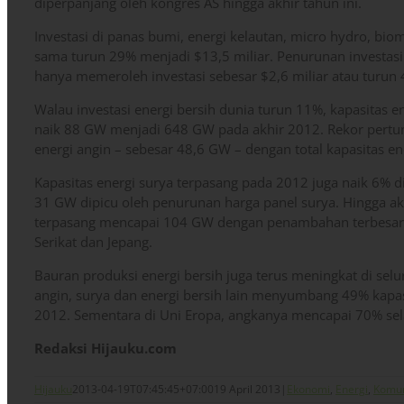
diperpanjang oleh kongres AS hingga akhir tahun ini.
Investasi di panas bumi, energi kelautan, micro hydro, bi
sama turun 29% menjadi $13,5 miliar. Penurunan investasi t
hanya memeroleh investasi sebesar $2,6 miliar atau turun
Walau investasi energi bersih dunia turun 11%, kapasitas e
naik 88 GW menjadi 648 GW pada akhir 2012. Rekor pertum
energi angin – sebesar 48,6 GW – dengan total kapasitas e
Kapasitas energi surya terpasang pada 2012 juga naik 6% 
31 GW dipicu oleh penurunan harga panel surya. Hingga akh
terpasang mencapai 104 GW dengan penambahan terbesar ter
Serikat dan Jepang.
Bauran produksi energi bersih juga terus meningkat di selur
angin, surya dan energi bersih lain menyumbang 49% kapas
2012. Sementara di Uni Eropa, angkanya mencapai 70% sel
Redaksi Hijauku.com
Hijauku
2013-04-19T07:45:45+07:00
19 April 2013
|
Ekonomi
,
Energi
,
Komun