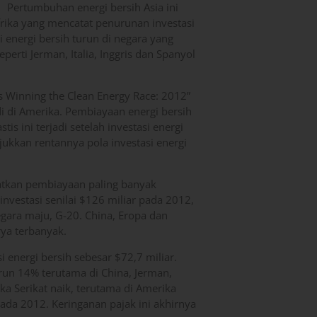
Pertumbuhan energi bersih Asia ini
frika yang mencatat penurunan investasi
i energi bersih turun di negara yang
erti Jerman, Italia, Inggris dan Spanyol
s Winning the Clean Energy Race: 2012”
adi di Amerika. Pembiayaan energi bersih
s ini terjadi setelah investasi energi
jukkan rentannya pola investasi energi
patkan pembiayaan paling banyak
investasi senilai $126 miliar pada 2012,
negara maju, G-20. China, Eropa dan
rya terbanyak.
 energi bersih sebesar $72,7 miliar.
urun 14% terutama di China, Jerman,
rika Serikat naik, terutama di Amerika
ada 2012. Keringanan pajak ini akhirnya