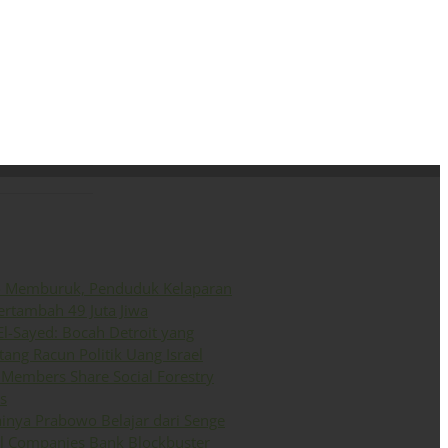
ini
Siaran Pers
English
o Memburuk, Penduduk Kelaparan
ertambah 49 Juta Jiwa
El-Sayed: Bocah Detroit yang
ang Racun Politik Uang Israel
Members Share Social Forestry
s
inya Prabowo Belajar dari Senge
il Companies Bank Blockbuster