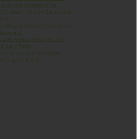
 as Climate Disasters Strike
026: Kapan Kita akan Benar-benar
eliver’?
a Harga Karbon di Pasar Sukarela
 Beragam?
Awas Potensi Kekeringan dan
la Makin Parah
ee Parrique dan Perdebatan
i yang Sadar Batas