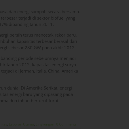
omasa dan energi sampah secara bersama-
erbesar terjadi di sektor biofuel yang
 47% dibanding tahun 2011.
nergi bersih terus mencetak rekor baru,
buhan kapasitas terbesar berasal dari
nergi sebesar 280 GW pada akhir 2012.
dibanding periode sebelumnya menjadi
ir tahun 2012, kapasitas energi surya
jadi di Jerman, Italia, China, Amerika
uh dunia. Di Amerika Serikat, energi
itas energi baru yang dipasang pada
ama dua tahun berturut-turut.
itas
,
Laporan Utama
,
Lingkungan
|
0 Comments