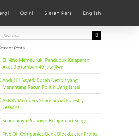
ergi
Opini
Siaran Pers
English
Search
for:
Recent Posts
El Niño Memburuk, Penduduk Kelaparan
Akut Bertambah 49 Juta Jiwa
Abdul El-Sayed: Bocah Detroit yang
Menantang Racun Politik Uang Israel
ASEAN Members Share Social Forestry
Lessons
Seandainya Prabowo Belajar dari Senge
Five Oil Companies Bank Blockbuster Profits