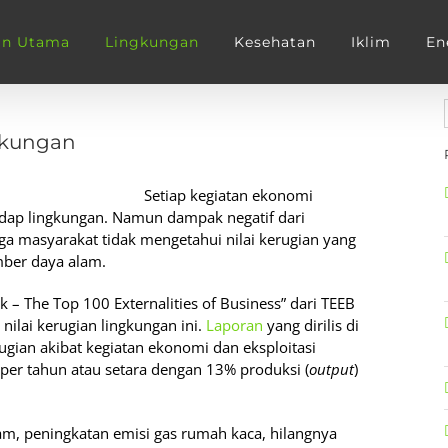
an Utama
Lingkungan
Kesehatan
Iklim
En
gkungan
Setiap kegiatan ekonomi
adap lingkungan. Namun dampak negatif dari
gga masyarakat tidak mengetahui nilai kerugian yang
mber daya alam.
sk – The Top 100 Externalities of Business” dari TEEB
nilai kerugian lingkungan ini.
Laporan
yang dirilis di
ugian akibat kegiatan ekonomi dan eksploitasi
per tahun atau setara dengan 13% produksi (
output
)
am, peningkatan emisi gas rumah kaca, hilangnya