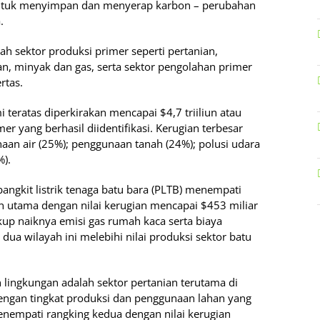
untuk menyimpan dan menyerap karbon – perubahan
.
h sektor produksi primer seperti pertanian,
an, minyak dan gas, serta sektor pengolahan primer
rtas.
 teratas diperkirakan mencapai $4,7 triiliun atau
mer yang berhasil diidentifikasi. Kerugian terbesar
aan air (25%); penggunaan tanah (24%); polusi udara
%).
angkit listrik tenaga batu bara (PLTB) menempati
n utama dengan nilai kerugian mencapai $453 miliar
kup naiknya emisi gas rumah kaca serta biaya
 dua wilayah ini melebihi nilai produksi sektor batu
lingkungan adalah sektor pertanian terutama di
dengan tingkat produksi dan penggunaan lahan yang
menempati rangking kedua dengan nilai kerugian