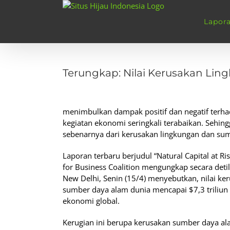
Skip
to
Lapor
content
View
Larger
Terungkap: Nilai Kerusakan Lin
Image
menimbulkan dampak positif dan negatif terh
kegiatan ekonomi seringkali terabaikan. Sehin
sebenarnya dari kerusakan lingkungan dan su
Laporan terbaru berjudul “Natural Capital at Ri
for Business Coalition mengungkap secara detil 
New Delhi, Senin (15/4) menyebutkan, nilai ker
sumber daya alam dunia mencapai $7,3 triliun 
ekonomi global.
Kerugian ini berupa kerusakan sumber daya al