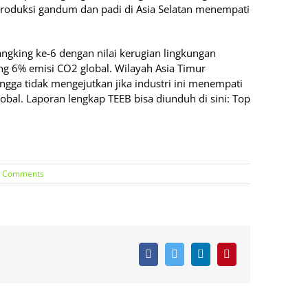
roduksi gandum dan padi di Asia Selatan menempati
ngking ke-6 dengan nilai kerugian lingkungan
g 6% emisi CO2 global. Wilayah Asia Timur
ga tidak mengejutkan jika industri ini menempati
obal. Laporan lengkap TEEB bisa diunduh di sini: Top
0 Comments
Facebook
Twitter
LinkedIn
Pinterest