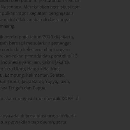
hadiri oleh puluhan pemuda dari seluruh
 Nusantara. Mereka akan berdiskusi dan
ulkan ‘rapor kegiatan’ penghijauan
lama ini dilaksanakan di daerahnya
masing.
k berdiri pada tahun 2010 di Jakarta,
elah berhasil menularkan semangat
an terhadap kelestarian lingkungan
rekan-rekan pemuda dan pemudi di 13
 Indonesia yang lain, yakni; Jakarta,
umutra Utara, Bangka Belitung,
u, Lampung, Kalimantan Selatan,
tan Timur, Jawa Barat, Yogya, Jawa
Jawa Tengah dan Papua.
lain akan menyusul membentuk KOPHI di
ranya adalah presentasi program kerja
ua perwakilan tiap daerah, serta