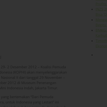
Profits
INZS 2
Bisa ‘D
Mengap
Begitu
BMKG: 
Karhut
Timoth
Ekonom
I
 , 29- 2 Desember 2012 – Koalisi Pemuda
ndonesia (KOPHI) akan menyelenggarakan
 Nasional II dari tanggal 29 November –
mber 2012 di Museum Penerangan
ini Indonesia Indah, Jakarta Timur.
 yang bertemakan “Dari Pemuda
a, untuk Indonesia yang Lestari” ini