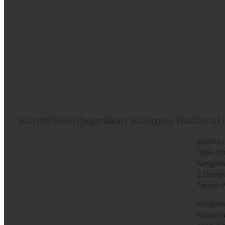
Kophi Selenggarakan Kongres Nasional I
Jakarta
Hijau I
Kongres
2 Dese
Taman M
Kongres
Nusantar