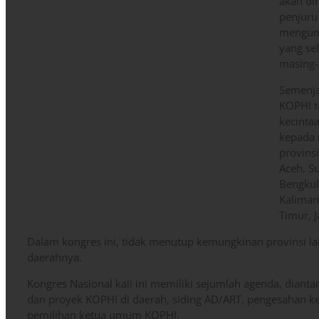
akan di
penjuru
mengump
yang se
masing-
Semenja
KOPHI t
kecinta
kepada 
provinsi
Aceh, S
Bengkul
Kaliman
Timur, 
Dalam kongres ini, tidak menutup kemungkinan provinsi 
daerahnya.
Kongres Nasional kali ini memiliki sejumlah agenda, dianta
dan proyek KOPHI di daerah, siding AD/ART, pengesahan ket
pemilihan ketua umum KOPHI.