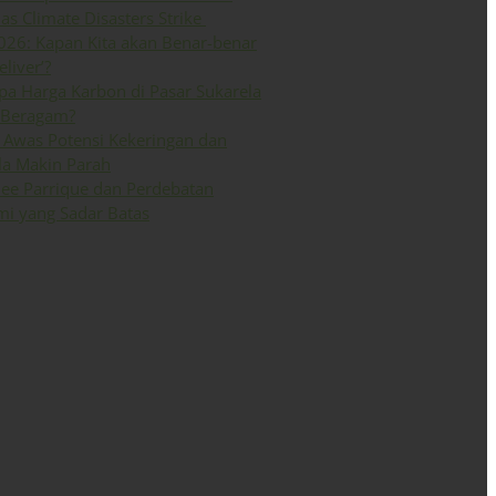
 as Climate Disasters Strike
026: Kapan Kita akan Benar-benar
eliver’?
a Harga Karbon di Pasar Sukarela
 Beragam?
Awas Potensi Kekeringan dan
la Makin Parah
ee Parrique dan Perdebatan
i yang Sadar Batas