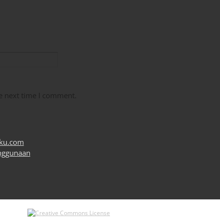
e next time I comment.
uku.com
nggunaan