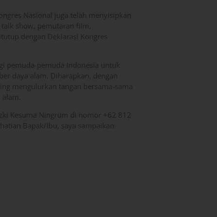
Kongres Nasional juga telah menyisipkan
 talk show, pemutaran film,
itutup dengan Deklarasi Kongres
 bagi pemuda-pemuda Indonesia untuk
mber daya alam. Diharapkan, dengan
aling mengulurkan tangan bersama-sama
 alam.
 Rizki Kesuma Ningrum di nomor +62 812
hatian Bapak/Ibu, saya sampaikan