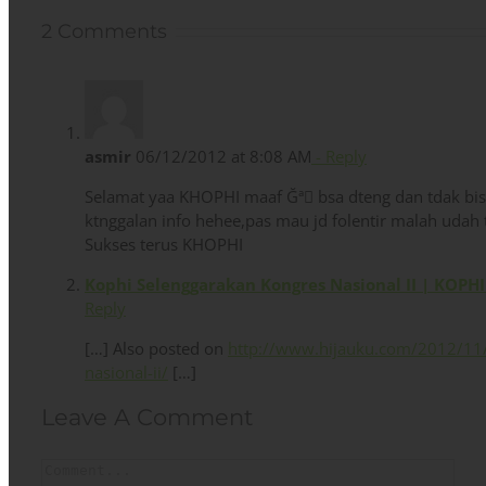
2 Comments
asmir
06/12/2012 at 8:08 AM
- Reply
Selamat yaa KHOPHI maaf Ğª bsa dteng dan tdak bi
ktnggalan info hehee,pas mau jd folentir malah udah
Sukses terus KHOPHI
Kophi Selenggarakan Kongres Nasional II | KOPH
Reply
[…] Also posted on
http://www.hijauku.com/2012/11/
nasional-ii/
[…]
Leave A Comment
Comment