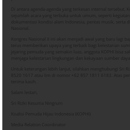
Di antara agenda-agenda yang terkesan internal tersebut, 
sejumlah acara yang terbuka untuk umum, seperti kegiatan
dokumentasi kondisi alam Indonesia, pentas musik, serta d
Nasional.
Kongres Nasional II ini akan menjadi awal yang baru lagi
terus memberikan upaya yang terbaik bagi kelestarian su
jejaring pemuda yang semakin luas, anggota KOPHI bisa s
menjaga kelestarian lingkungan dan kekayaan sumber daya
Untuk keterangan lebih lanjut, silahkan menghubungi Sri
8520 1617 atau Iim di nomor +62 857 1811 6183. Atas per
terima kasih.
Salam lestari,
Sri Rizki Kesuma Ningrum
Koalisi Pemuda Hijau Indonesia (KOPHI)
Media Relation Coordinator