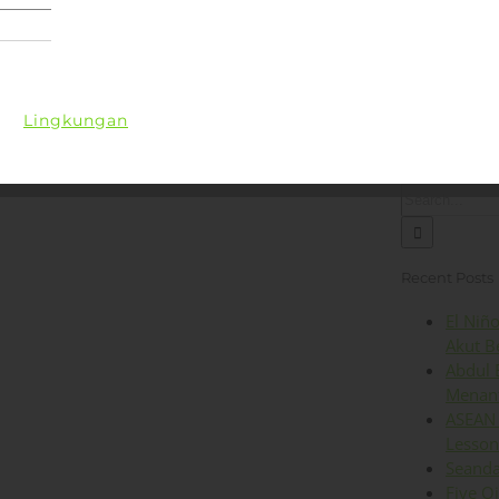
Lingkungan
Kesehatan
Iklim
Energi
Op
Search
for:
Recent Posts
El Niñ
Akut B
Abdul 
Menant
ASEAN 
Lesson
Seanda
Five O