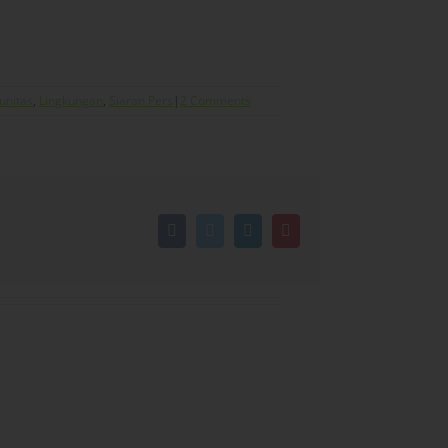
unitas
,
Lingkungan
,
Siaran Pers
|
2 Comments
Facebook
Twitter
LinkedIn
Pinterest