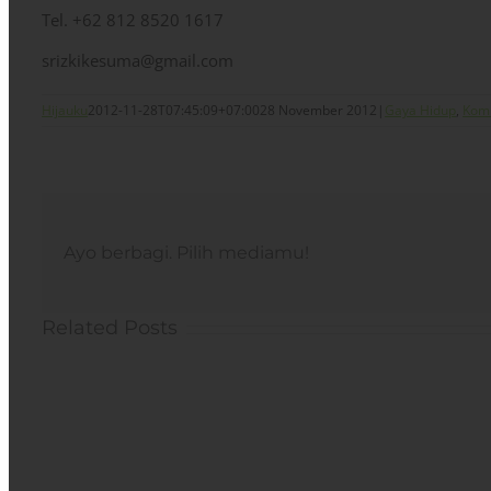
Tel. +62 812 8520 1617
srizkikesuma@gmail.com
Hijauku
2012-11-28T07:45:09+07:00
28 November 2012
|
Gaya Hidup
,
Kom
Ayo berbagi. Pilih mediamu!
Related Posts