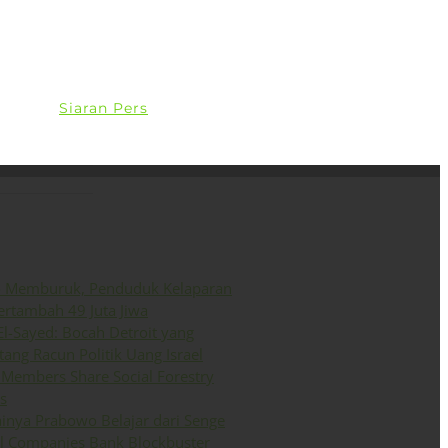
ini
Siaran Pers
English
o Memburuk, Penduduk Kelaparan
ertambah 49 Juta Jiwa
El-Sayed: Bocah Detroit yang
ang Racun Politik Uang Israel
Members Share Social Forestry
s
inya Prabowo Belajar dari Senge
il Companies Bank Blockbuster