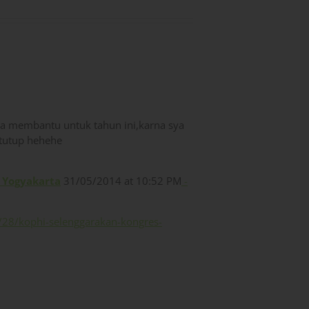
sa membantu untuk tahun ini,karna sya
 tutup hehehe
I Yogyakarta
31/05/2014 at 10:52 PM
-
28/kophi-selenggarakan-kongres-