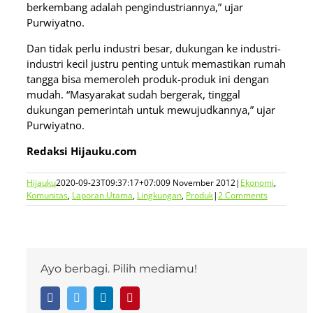
berkembang adalah pengindustriannya,” ujar
Purwiyatno.
Dan tidak perlu industri besar, dukungan ke industri-
industri kecil justru penting untuk memastikan rumah
tangga bisa memeroleh produk-produk ini dengan
mudah. “Masyarakat sudah bergerak, tinggal
dukungan pemerintah untuk mewujudkannya,” ujar
Purwiyatno.
Redaksi Hijauku.com
Hijauku
2020-09-23T09:37:17+07:00
9 November 2012
|
Ekonomi
,
Komunitas
,
Laporan Utama
,
Lingkungan
,
Produk
|
2 Comments
Ayo berbagi. Pilih mediamu!
Facebook
Twitter
LinkedIn
Pinterest