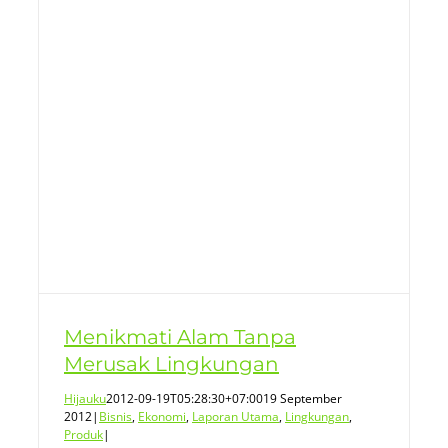
k
Menikmati Alam Tanpa
Merusak Lingkungan
Hijauku
2012-09-19T05:28:30+07:00
19 September
2012
|
Bisnis
,
Ekonomi
,
Laporan Utama
,
Lingkungan
,
Produk
|