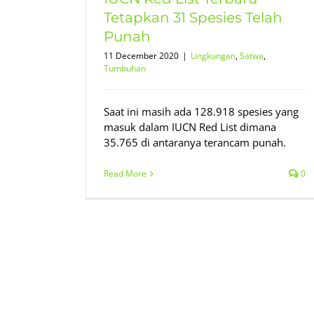
Tetapkan 31 Spesies Telah
Punah
11 December 2020
|
Lingkungan
,
Satwa
,
Tumbuhan
Saat ini masih ada 128.918 spesies yang
masuk dalam IUCN Red List dimana
35.765 di antaranya terancam punah.
Read More
0
Deforestasi Picu Kepunahan
Spesies Lokal
Laporan Utama
Lingkungan
Satwa
Terba