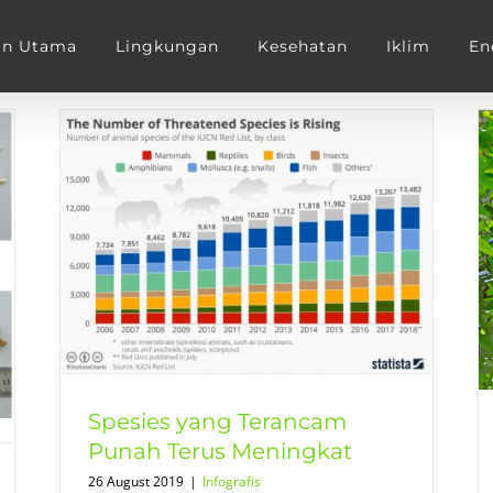
an Utama
Lingkungan
Kesehatan
Iklim
En
h
Orangutan Borneo Terancam
Punah
Terbaru
Spesies yang Terancam
Punah Terus Meningkat
26 August 2019
|
Infografis