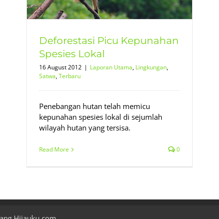
Deforestasi Picu Kepunahan
Spesies Lokal
16 August 2012
|
Laporan Utama
,
Lingkungan
,
Satwa
,
Terbaru
Penebangan hutan telah memicu
kepunahan spesies lokal di sejumlah
wilayah hutan yang tersisa.
Read More
0
ang Hijauku.com