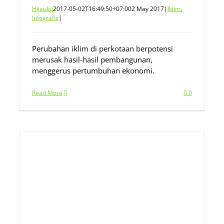
Hijauku
2017-05-02T16:49:50+07:00
2 May 2017
|
Iklim
,
Infografis
|
Perubahan iklim di perkotaan berpotensi
merusak hasil-hasil pembangunan,
menggerus pertumbuhan ekonomi.
Read More
0