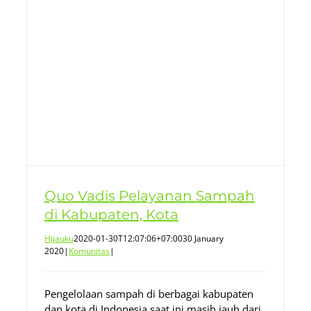
Quo Vadis Pelayanan Sampah
di Kabupaten, Kota
Hijauku
2020-01-30T12:07:06+07:00
30 January
2020
|
Komunitas
|
Pengelolaan sampah di berbagai kabupaten
dan kota di Indonesia saat ini masih jauh dari