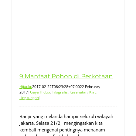
9 Manfaat Pohon di Perkotaan
Hijauku
2017-02-22T08:23:28+07:00
22 February
2017
|
Gaya Hidup
,
Infografis
,
Kesehatan
,
Kiat
,
Lingkungan
|
Banjir yang melanda hampir seluruh wilayah
Jakarta, Selasa 21/2, mengingatkan kita
kembali mengenai pentingnya menanam