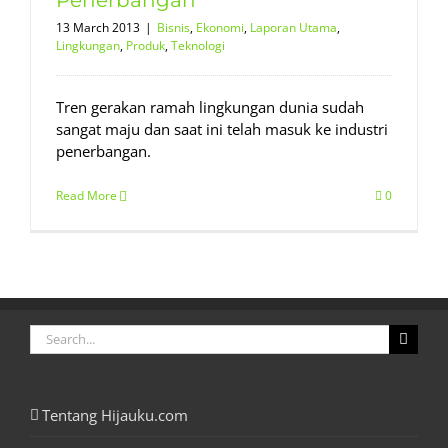
13 March 2013
|
Bisnis
,
Ekonomi
,
Laporan Utama
,
Lingkungan
,
Produk
,
Teknologi
Tren gerakan ramah lingkungan dunia sudah
sangat maju dan saat ini telah masuk ke industri
penerbangan.
Read More
0
Search
for:
Tentang Hijauku.com