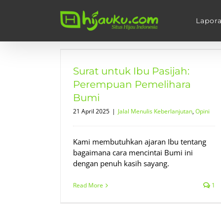
Skip
to
Lapor
content
asijah:
ara Bumi
Surat untuk Ibu Pasijah:
tan
Opini
Perempuan Pemelihara
Bumi
21 April 2025
|
Jalal Menulis Keberlanjutan
,
Opini
Kami membutuhkan ajaran Ibu tentang
bagaimana cara mencintai Bumi ini
dengan penuh kasih sayang.
Read More
1