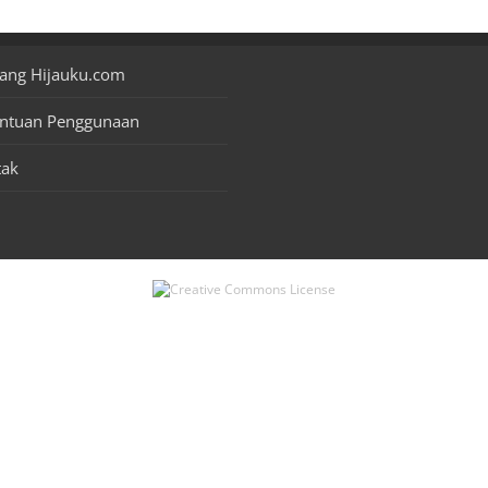
ang Hijauku.com
entuan Penggunaan
tak