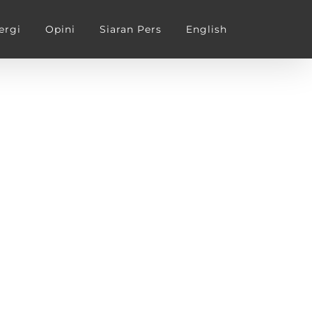
ergi
Opini
Siaran Pers
English