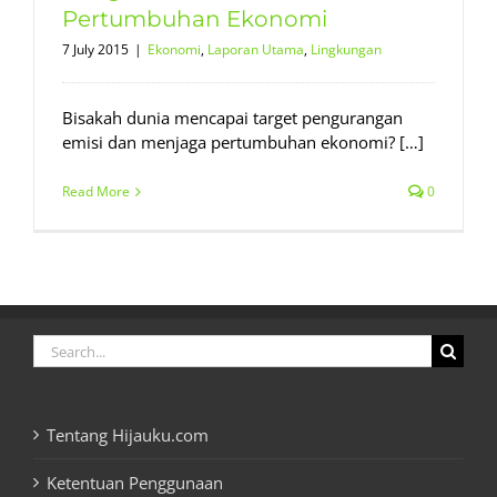
Pertumbuhan Ekonomi
7 July 2015
|
Ekonomi
,
Laporan Utama
,
Lingkungan
Bisakah dunia mencapai target pengurangan
emisi dan menjaga pertumbuhan ekonomi? […]
Read More
0
Search
for:
Tentang Hijauku.com
Ketentuan Penggunaan