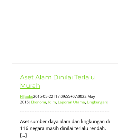
Aset Alam Dinilai Terlalu
Murah
Hijauku
2015-05-22T17:09:55+07:00
22 May
2015
|
Ekonomi
,
Iklim
,
Laporan Utama
,
Lingkungan
|
Aset sumber daya alam dan lingkungan di
116 negara masih dinilai terlalu rendah.
[…]