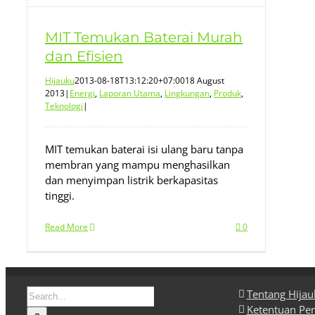
MIT Temukan Baterai Murah
dan Efisien
Hijauku
2013-08-18T13:12:20+07:00
18 August
2013
|
Energi
,
Laporan Utama
,
Lingkungan
,
Produk
,
Teknologi
|
MIT temukan baterai isi ulang baru tanpa
membran yang mampu menghasilkan
dan menyimpan listrik berkapasitas
tinggi.
Read More
0
Search
Tentang Hija
for:
Ketentuan Pe