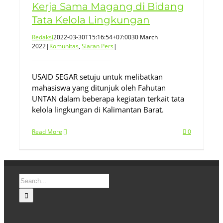
Kerja Sama Magang di Bidang
Tata Kelola Lingkungan
Redaksi
2022-03-30T15:16:54+07:00
30 March
2022
|
Komunitas
,
Siaran Pers
|
USAID SEGAR setuju untuk melibatkan
mahasiswa yang ditunjuk oleh Fahutan
UNTAN dalam beberapa kegiatan terkait tata
kelola lingkungan di Kalimantan Barat.
Read More
0
Search
for: