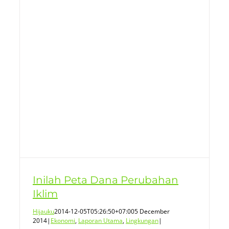
Inilah Peta Dana Perubahan
Iklim
Hijauku
2014-12-05T05:26:50+07:00
5 December
2014
|
Ekonomi
,
Laporan Utama
,
Lingkungan
|