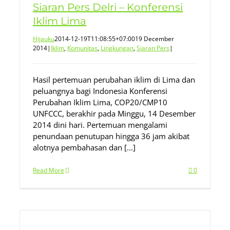
Siaran Pers Delri – Konferensi
Iklim Lima
Hijauku
2014-12-19T11:08:55+07:00
19 December
2014
|
Iklim
,
Komunitas
,
Lingkungan
,
Siaran Pers
|
Hasil pertemuan perubahan iklim di Lima dan
peluangnya bagi Indonesia Konferensi
Perubahan Iklim Lima, COP20/CMP10
UNFCCC, berakhir pada Minggu, 14 Desember
2014 dini hari. Pertemuan mengalami
penundaan penutupan hingga 36 jam akibat
alotnya pembahasan dan [...]
Read More
0